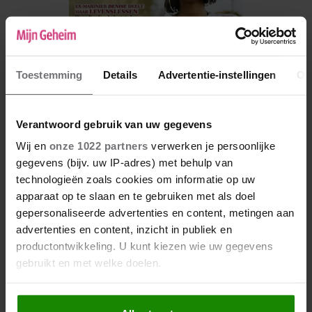
Toestemming
Details
Advertentie-instellingen
Ov
Verantwoord gebruik van uw gegevens
Wij en
onze 1022 partners
verwerken je persoonlijke
De nieuwe Mijn Geheim ligt nu in de winkel
gegevens (bijv. uw IP-adres) met behulp van
technologieën zoals cookies om informatie op uw
Abonneren
apparaat op te slaan en te gebruiken met als doel
Digitaal lezen
gepersonaliseerde advertenties en content, metingen aan
advertenties en content, inzicht in publiek en
Los kopen
productontwikkeling. U kunt kiezen wie uw gegevens
gebruikt en met welke doelen.
Als u het toestaat, willen we ook graag: