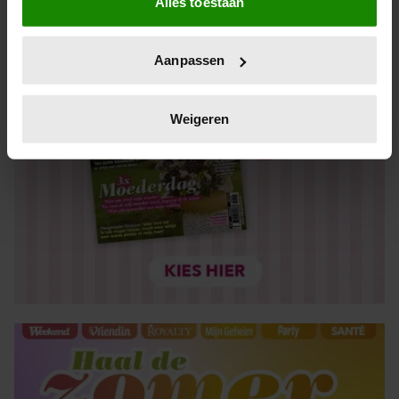
Alles toestaan
Informatie verzamelen over uw geografische locatie,
die tot een paar meter nauwkeurig kan zijn
Uw apparaat identificeren door het actief te scannen
Aanpassen
op specifieke eigenschappen (fingerprinting)
Lees meer over hoe uw persoonlijke gegevens worden
verwerkt en stel uw voorkeuren in het
detailgedeelte
in.
Weigeren
U kunt uw toestemming op elk moment wijzigen of
intrekken in de Cookieverklaring.
We gebruiken cookies om content en advertenties te
personaliseren, om functies voor social media te bieden
en om ons websiteverkeer te analyseren. Ook delen we
informatie over uw gebruik van onze site met onze
partners voor social media, adverteren en analyse. Deze
partners kunnen deze gegevens combineren met andere
informatie die u aan ze heeft verstrekt of die ze hebben
verzameld op basis van uw gebruik van hun services. U
gaat akkoord met onze cookies als u onze website blijft
gebruiken.