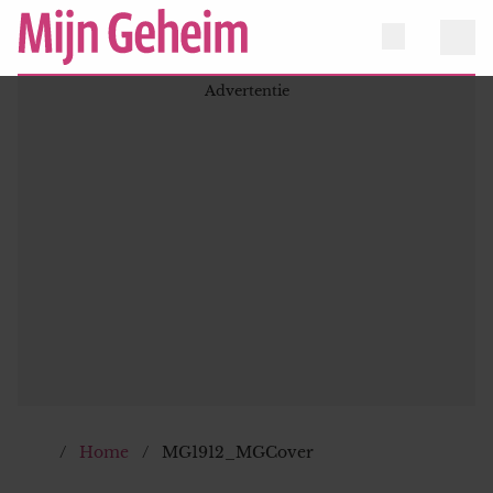
Home
MG1912_MGCover