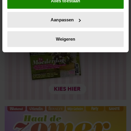
Alles toestaan
Informatie verzamelen over uw geografische locatie,
die tot een paar meter nauwkeurig kan zijn
Uw apparaat identificeren door het actief te scannen
Aanpassen
op specifieke eigenschappen (fingerprinting)
Lees meer over hoe uw persoonlijke gegevens worden
verwerkt en stel uw voorkeuren in het
detailgedeelte
in.
Weigeren
U kunt uw toestemming op elk moment wijzigen of
intrekken in de Cookieverklaring.
We gebruiken cookies om content en advertenties te
personaliseren, om functies voor social media te bieden
en om ons websiteverkeer te analyseren. Ook delen we
informatie over uw gebruik van onze site met onze
partners voor social media, adverteren en analyse. Deze
partners kunnen deze gegevens combineren met andere
informatie die u aan ze heeft verstrekt of die ze hebben
verzameld op basis van uw gebruik van hun services. U
gaat akkoord met onze cookies als u onze website blijft
gebruiken.