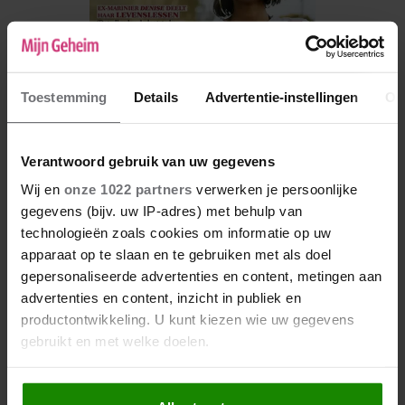
Toestemming
Details
Advertentie-instellingen
Ov
Verantwoord gebruik van uw gegevens
Wij en
onze 1022 partners
verwerken je persoonlijke
De nieuwe Mijn Geheim ligt nu in de winkel
gegevens (bijv. uw IP-adres) met behulp van
technologieën zoals cookies om informatie op uw
Abonneren
apparaat op te slaan en te gebruiken met als doel
Digitaal lezen
gepersonaliseerde advertenties en content, metingen aan
advertenties en content, inzicht in publiek en
Los kopen
productontwikkeling. U kunt kiezen wie uw gegevens
gebruikt en met welke doelen.
Als u het toestaat, willen we ook graag: