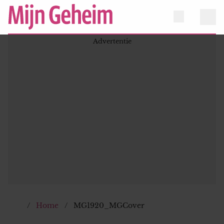
Home
MG1920_MGCover