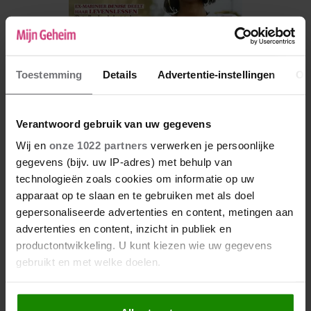
Toestemming
Details
Advertentie-instellingen
Ov
Verantwoord gebruik van uw gegevens
Wij en
onze 1022 partners
verwerken je persoonlijke
De nieuwe Mijn Geheim ligt nu in de winkel
gegevens (bijv. uw IP-adres) met behulp van
technologieën zoals cookies om informatie op uw
Abonneren
apparaat op te slaan en te gebruiken met als doel
Digitaal lezen
gepersonaliseerde advertenties en content, metingen aan
advertenties en content, inzicht in publiek en
Los kopen
productontwikkeling. U kunt kiezen wie uw gegevens
gebruikt en met welke doelen.
Als u het toestaat, willen we ook graag: