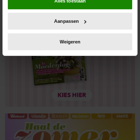
Alles toestaan
Informatie verzamelen over uw geografische locatie,
die tot een paar meter nauwkeurig kan zijn
Uw apparaat identificeren door het actief te scannen
Aanpassen
op specifieke eigenschappen (fingerprinting)
Lees meer over hoe uw persoonlijke gegevens worden
verwerkt en stel uw voorkeuren in het
detailgedeelte
in.
Weigeren
U kunt uw toestemming op elk moment wijzigen of
intrekken in de Cookieverklaring.
We gebruiken cookies om content en advertenties te
personaliseren, om functies voor social media te bieden
en om ons websiteverkeer te analyseren. Ook delen we
informatie over uw gebruik van onze site met onze
partners voor social media, adverteren en analyse. Deze
partners kunnen deze gegevens combineren met andere
informatie die u aan ze heeft verstrekt of die ze hebben
verzameld op basis van uw gebruik van hun services. U
gaat akkoord met onze cookies als u onze website blijft
gebruiken.