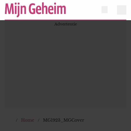
Home
MG1923_MGCover