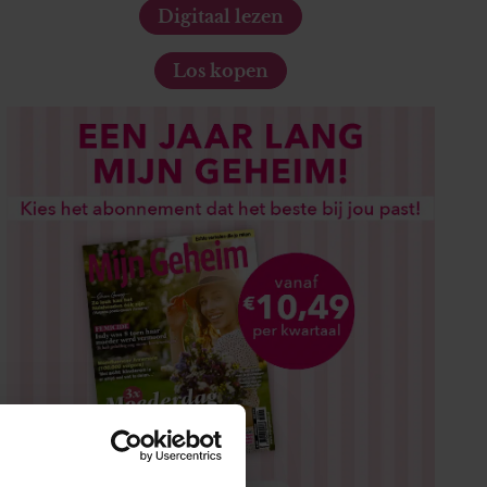
Digitaal lezen
Los kopen