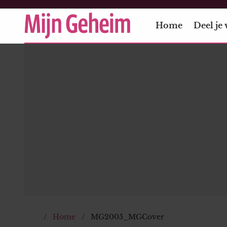
Home
Deel je 
Home
MG2005_MGCover