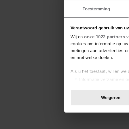
Toestemming
Verantwoord gebruik van u
Wij en
onze 1022 partners
v
cookies om informatie op uw 
metingen aan advertenties en
en met welke doelen.
Als u het toestaat, willen we
Informatie verzamelen ov
Uw apparaat identificere
Lees meer over hoe uw perso
Weigeren
toestemming op elk moment wi
We gebruiken cookies om cont
websiteverkeer te analyseren
media, adverteren en analys