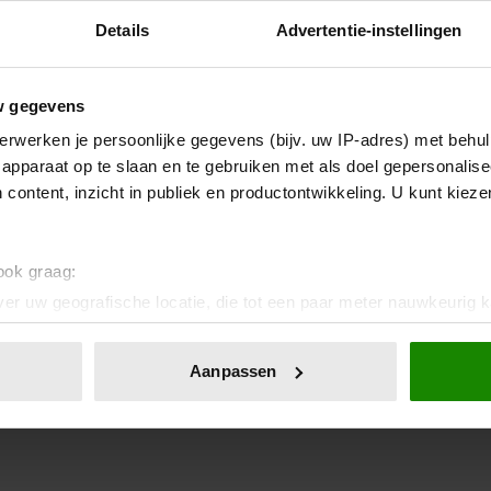
Details
Advertentie-instellingen
w gegevens
erwerken je persoonlijke gegevens (bijv. uw IP-adres) met behul
apparaat op te slaan en te gebruiken met als doel gepersonalise
 content, inzicht in publiek en productontwikkeling. U kunt kiez
 ook graag:
er uw geografische locatie, die tot een paar meter nauwkeurig k
n door het actief te scannen op specifieke eigenschappen (fingerp
onlijke gegevens worden verwerkt en stel uw voorkeuren in he
Aanpassen
jzigen of intrekken in de Cookieverklaring.
ent en advertenties te personaliseren, om functies voor social
. Ook delen we informatie over uw gebruik van onze site met on
e. Deze partners kunnen deze gegevens combineren met andere i