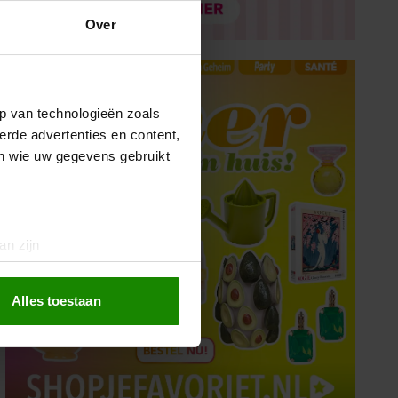
Over
p van technologieën zoals
erde advertenties en content,
en wie uw gegevens gebruikt
an zijn
rinting)
t
detailgedeelte
in. U kunt uw
Alles toestaan
 media te bieden en om ons
ze partners voor social
nformatie die u aan ze heeft