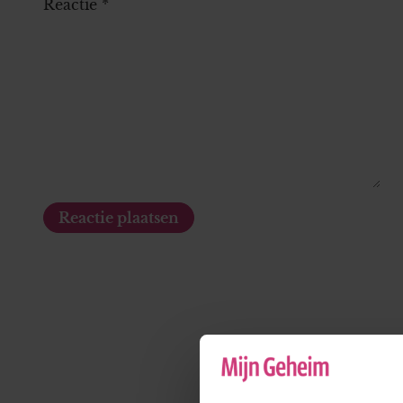
Reactie
*