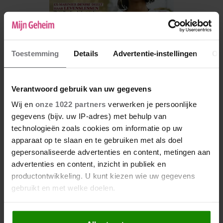
Toestemming
Details
Advertentie-instellingen
Ov
Verantwoord gebruik van uw gegevens
Wij en
onze 1022 partners
verwerken je persoonlijke
De nieuwe Mijn Geheim ligt nu in de winkel
gegevens (bijv. uw IP-adres) met behulp van
technologieën zoals cookies om informatie op uw
Abonneren
apparaat op te slaan en te gebruiken met als doel
Digitaal lezen
gepersonaliseerde advertenties en content, metingen aan
advertenties en content, inzicht in publiek en
Los kopen
productontwikkeling. U kunt kiezen wie uw gegevens
gebruikt en met welke doelen.
Als u het toestaat, willen we ook graag: