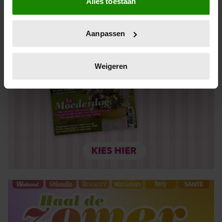
Alles toestaan
Informatie verzamelen over uw geografische locatie,
die tot een paar meter nauwkeurig kan zijn
Uw apparaat identificeren door het actief te scannen
Aanpassen
op specifieke eigenschappen (fingerprinting)
Lees meer over hoe uw persoonlijke gegevens worden
verwerkt en stel uw voorkeuren in het
detailgedeelte
in.
Weigeren
U kunt uw toestemming op elk moment wijzigen of
intrekken in de Cookieverklaring.
We gebruiken cookies om content en advertenties te
personaliseren, om functies voor social media te bieden
en om ons websiteverkeer te analyseren. Ook delen we
informatie over uw gebruik van onze site met onze
partners voor social media, adverteren en analyse. Deze
partners kunnen deze gegevens combineren met andere
informatie die u aan ze heeft verstrekt of die ze hebben
verzameld op basis van uw gebruik van hun services. U
gaat akkoord met onze cookies als u onze website blijft
gebruiken.