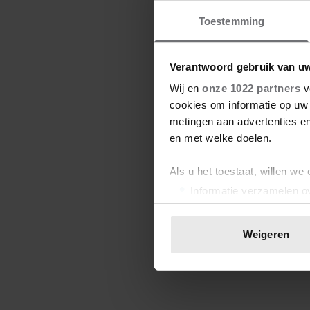
Toestemming
Verantwoord gebruik van u
Wij en
onze 1022 partners
v
cookies om informatie op uw 
metingen aan advertenties en
en met welke doelen.
Als u het toestaat, willen we
Informatie verzamelen ov
Uw apparaat identificere
Lees meer over hoe uw perso
Weigeren
toestemming op elk moment wi
We gebruiken cookies om cont
websiteverkeer te analyseren
media, adverteren en analys