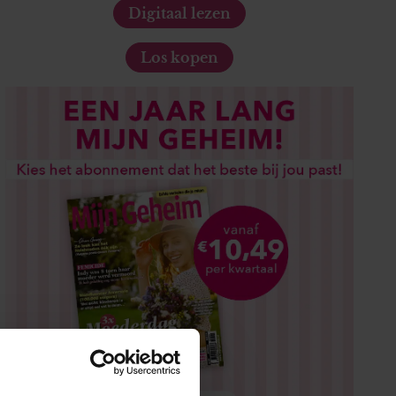
Digitaal lezen
Los kopen