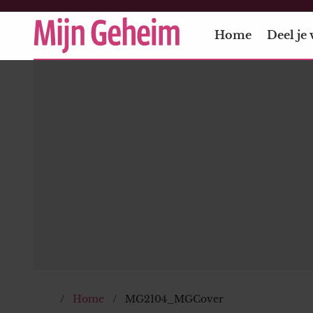
Home
Deel je 
Home
MG2104_MGCover