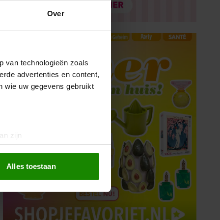
Over
p van technologieën zoals
erde advertenties en content,
en wie uw gegevens gebruikt
an zijn
rinting)
t
detailgedeelte
in. U kunt uw
Alles toestaan
 media te bieden en om ons
ze partners voor social
nformatie die u aan ze heeft