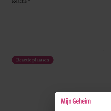
Reactie
*