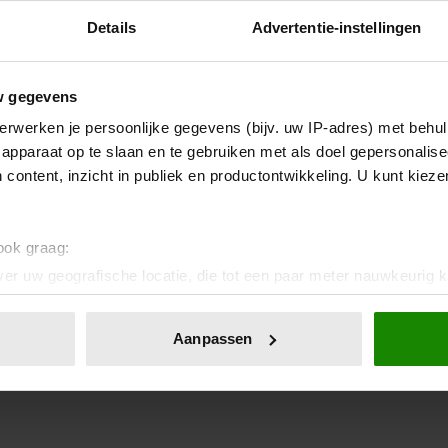
Details
Advertentie-instellingen
w gegevens
erwerken je persoonlijke gegevens (bijv. uw IP-adres) met behul
apparaat op te slaan en te gebruiken met als doel gepersonalise
 content, inzicht in publiek en productontwikkeling. U kunt kiez
 ook graag:
er uw geografische locatie, die tot een paar meter nauwkeurig k
n door het actief te scannen op specifieke eigenschappen (fingerp
onlijke gegevens worden verwerkt en stel uw voorkeuren in he
Aanpassen
jzigen of intrekken in de Cookieverklaring.
ent en advertenties te personaliseren, om functies voor social
. Ook delen we informatie over uw gebruik van onze site met on
e. Deze partners kunnen deze gegevens combineren met andere i