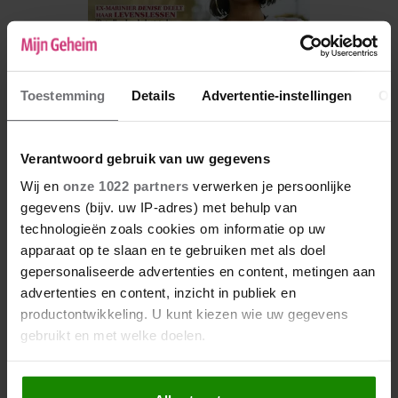
Toestemming
Details
Advertentie-instellingen
Ov
Verantwoord gebruik van uw gegevens
Wij en
onze 1022 partners
verwerken je persoonlijke
De nieuwe Mijn Geheim ligt nu in de winkel
gegevens (bijv. uw IP-adres) met behulp van
technologieën zoals cookies om informatie op uw
Abonneren
apparaat op te slaan en te gebruiken met als doel
Digitaal lezen
gepersonaliseerde advertenties en content, metingen aan
advertenties en content, inzicht in publiek en
Los kopen
productontwikkeling. U kunt kiezen wie uw gegevens
gebruikt en met welke doelen.
Als u het toestaat, willen we ook graag: