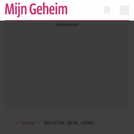
Home
MGS1706_RGB_450kb