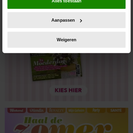
Alles toestaan
Informatie verzamelen over uw geografische locatie,
die tot een paar meter nauwkeurig kan zijn
Uw apparaat identificeren door het actief te scannen
Aanpassen
op specifieke eigenschappen (fingerprinting)
Lees meer over hoe uw persoonlijke gegevens worden
verwerkt en stel uw voorkeuren in het
detailgedeelte
in.
Weigeren
U kunt uw toestemming op elk moment wijzigen of
intrekken in de Cookieverklaring.
We gebruiken cookies om content en advertenties te
personaliseren, om functies voor social media te bieden
en om ons websiteverkeer te analyseren. Ook delen we
informatie over uw gebruik van onze site met onze
partners voor social media, adverteren en analyse. Deze
partners kunnen deze gegevens combineren met andere
informatie die u aan ze heeft verstrekt of die ze hebben
verzameld op basis van uw gebruik van hun services. U
gaat akkoord met onze cookies als u onze website blijft
gebruiken.