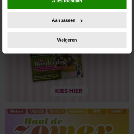
Alles toestaan
Informatie verzamelen over uw geografische locatie,
die tot een paar meter nauwkeurig kan zijn
Uw apparaat identificeren door het actief te scannen
Aanpassen
op specifieke eigenschappen (fingerprinting)
Lees meer over hoe uw persoonlijke gegevens worden
verwerkt en stel uw voorkeuren in het
detailgedeelte
in.
Weigeren
U kunt uw toestemming op elk moment wijzigen of
intrekken in de Cookieverklaring.
We gebruiken cookies om content en advertenties te
personaliseren, om functies voor social media te bieden
en om ons websiteverkeer te analyseren. Ook delen we
informatie over uw gebruik van onze site met onze
partners voor social media, adverteren en analyse. Deze
partners kunnen deze gegevens combineren met andere
informatie die u aan ze heeft verstrekt of die ze hebben
verzameld op basis van uw gebruik van hun services. U
gaat akkoord met onze cookies als u onze website blijft
gebruiken.