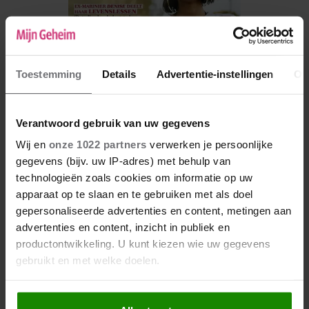
Toestemming
Details
Advertentie-instellingen
Ov
Verantwoord gebruik van uw gegevens
Wij en
onze 1022 partners
verwerken je persoonlijke
De nieuwe Mijn Geheim ligt nu in de winkel
gegevens (bijv. uw IP-adres) met behulp van
technologieën zoals cookies om informatie op uw
Abonneren
apparaat op te slaan en te gebruiken met als doel
Digitaal lezen
gepersonaliseerde advertenties en content, metingen aan
advertenties en content, inzicht in publiek en
Los kopen
productontwikkeling. U kunt kiezen wie uw gegevens
gebruikt en met welke doelen.
Als u het toestaat, willen we ook graag: