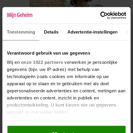
Toestemming
Details
Advertentie-instellingen
Ov
Verantwoord gebruik van uw gegevens
Wij en
onze 1022 partners
verwerken je persoonlijke
De nieuwe Mijn Geheim ligt nu in de winkel
gegevens (bijv. uw IP-adres) met behulp van
technologieën zoals cookies om informatie op uw
Abonneren
apparaat op te slaan en te gebruiken met als doel
Digitaal lezen
gepersonaliseerde advertenties en content, metingen aan
advertenties en content, inzicht in publiek en
Los kopen
productontwikkeling. U kunt kiezen wie uw gegevens
gebruikt en met welke doelen.
Als u het toestaat, willen we ook graag: