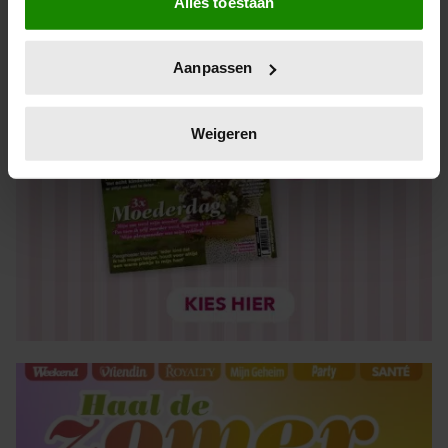
Alles toestaan
Informatie verzamelen over uw geografische locatie,
die tot een paar meter nauwkeurig kan zijn
Uw apparaat identificeren door het actief te scannen
Aanpassen
op specifieke eigenschappen (fingerprinting)
Lees meer over hoe uw persoonlijke gegevens worden
verwerkt en stel uw voorkeuren in het
detailgedeelte
in.
Weigeren
U kunt uw toestemming op elk moment wijzigen of
intrekken in de Cookieverklaring.
We gebruiken cookies om content en advertenties te
personaliseren, om functies voor social media te bieden
en om ons websiteverkeer te analyseren. Ook delen we
informatie over uw gebruik van onze site met onze
partners voor social media, adverteren en analyse. Deze
partners kunnen deze gegevens combineren met andere
informatie die u aan ze heeft verstrekt of die ze hebben
verzameld op basis van uw gebruik van hun services. U
gaat akkoord met onze cookies als u onze website blijft
gebruiken.