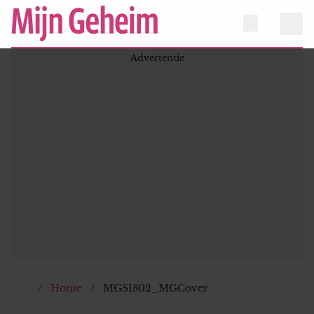
Home
MGS1802_MGCover