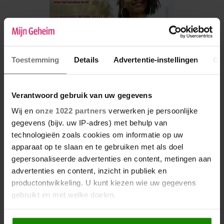
Toestemming
Details
Advertentie-instellingen
Ov
Verantwoord gebruik van uw gegevens
Wij en
onze 1022 partners
verwerken je persoonlijke
gegevens (bijv. uw IP-adres) met behulp van
De nieuwe Mijn Geheim ligt nu in de winkel
technologieën zoals cookies om informatie op uw
Abonneren
apparaat op te slaan en te gebruiken met als doel
gepersonaliseerde advertenties en content, metingen aan
Digitaal lezen
advertenties en content, inzicht in publiek en
productontwikkeling. U kunt kiezen wie uw gegevens
Los kopen
gebruikt en met welke doelen.
Als u het toestaat, willen we ook graag: