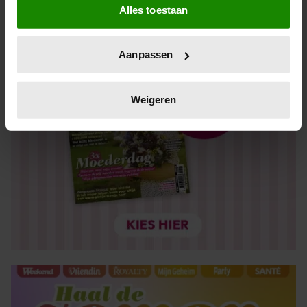
Alles toestaan
Informatie verzamelen over uw geografische locatie,
die tot een paar meter nauwkeurig kan zijn
Uw apparaat identificeren door het actief te scannen
Aanpassen
op specifieke eigenschappen (fingerprinting)
Lees meer over hoe uw persoonlijke gegevens worden
verwerkt en stel uw voorkeuren in het
detailgedeelte
in.
Weigeren
U kunt uw toestemming op elk moment wijzigen of
intrekken in de Cookieverklaring.
We gebruiken cookies om content en advertenties te
personaliseren, om functies voor social media te bieden
en om ons websiteverkeer te analyseren. Ook delen we
informatie over uw gebruik van onze site met onze
partners voor social media, adverteren en analyse. Deze
partners kunnen deze gegevens combineren met andere
informatie die u aan ze heeft verstrekt of die ze hebben
verzameld op basis van uw gebruik van hun services. U
gaat akkoord met onze cookies als u onze website blijft