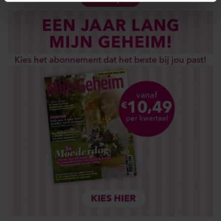
intrekken in de Cookieverklaring.
We gebruiken cookies om content en advertenties te
personaliseren, om functies voor social media te bieden
en om ons websiteverkeer te analyseren. Ook delen we
informatie over uw gebruik van onze site met onze
partners voor social media, adverteren en analyse. Deze
partners kunnen deze gegevens combineren met andere
informatie die u aan ze heeft verstrekt of die ze hebben
verzameld op basis van uw gebruik van hun services. U
gaat akkoord met onze cookies als u onze website blijft
gebruiken.