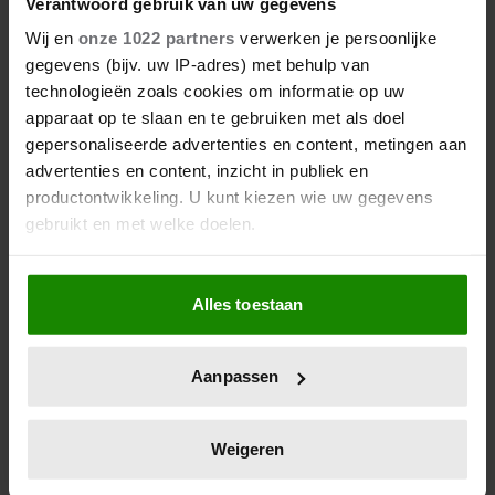
Verantwoord gebruik van uw gegevens
Wij en
onze 1022 partners
verwerken je persoonlijke
gegevens (bijv. uw IP-adres) met behulp van
technologieën zoals cookies om informatie op uw
apparaat op te slaan en te gebruiken met als doel
gepersonaliseerde advertenties en content, metingen aan
advertenties en content, inzicht in publiek en
productontwikkeling. U kunt kiezen wie uw gegevens
gebruikt en met welke doelen.
Als u het toestaat, willen we ook graag:
Alles toestaan
Informatie verzamelen over uw geografische locatie,
die tot een paar meter nauwkeurig kan zijn
Uw apparaat identificeren door het actief te scannen
De nieuwe Mijn Geheim ligt nu in de winkel
Aanpassen
op specifieke eigenschappen (fingerprinting)
Abonneren
Lees meer over hoe uw persoonlijke gegevens worden
Digitaal lezen
verwerkt en stel uw voorkeuren in het
detailgedeelte
in.
Weigeren
U kunt uw toestemming op elk moment wijzigen of
Los kopen