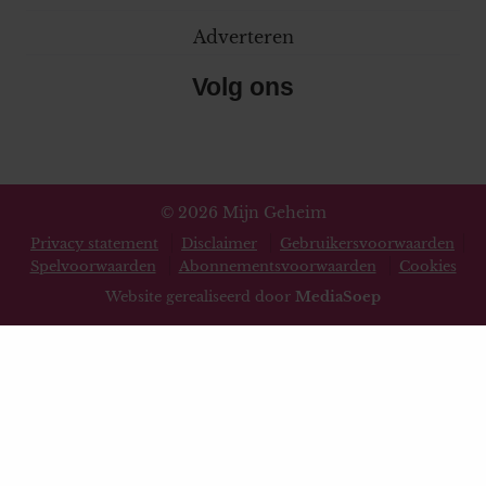
Adverteren
Volg ons
© 2026 Mijn Geheim
Privacy statement
Disclaimer
Gebruikersvoorwaarden
Spelvoorwaarden
Abonnementsvoorwaarden
Cookies
Website gerealiseerd door
MediaSoep