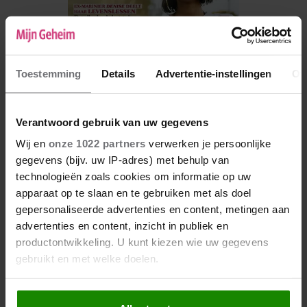
Toestemming
Details
Advertentie-instellingen
Ov
Verantwoord gebruik van uw gegevens
Wij en
onze 1022 partners
verwerken je persoonlijke
De nieuwe Mijn Geheim ligt nu in de winkel
gegevens (bijv. uw IP-adres) met behulp van
technologieën zoals cookies om informatie op uw
Abonneren
apparaat op te slaan en te gebruiken met als doel
Digitaal lezen
gepersonaliseerde advertenties en content, metingen aan
advertenties en content, inzicht in publiek en
Los kopen
productontwikkeling. U kunt kiezen wie uw gegevens
gebruikt en met welke doelen.
Als u het toestaat, willen we ook graag: