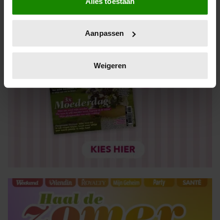
Alles toestaan
Informatie verzamelen over uw geografische locatie,
die tot een paar meter nauwkeurig kan zijn
Uw apparaat identificeren door het actief te scannen
Aanpassen
op specifieke eigenschappen (fingerprinting)
Lees meer over hoe uw persoonlijke gegevens worden
verwerkt en stel uw voorkeuren in het
detailgedeelte
in.
Weigeren
U kunt uw toestemming op elk moment wijzigen of
intrekken in de Cookieverklaring.
We gebruiken cookies om content en advertenties te
personaliseren, om functies voor social media te bieden
en om ons websiteverkeer te analyseren. Ook delen we
informatie over uw gebruik van onze site met onze
partners voor social media, adverteren en analyse. Deze
partners kunnen deze gegevens combineren met andere
informatie die u aan ze heeft verstrekt of die ze hebben
verzameld op basis van uw gebruik van hun services. U
gaat akkoord met onze cookies als u onze website blijft
gebruiken.