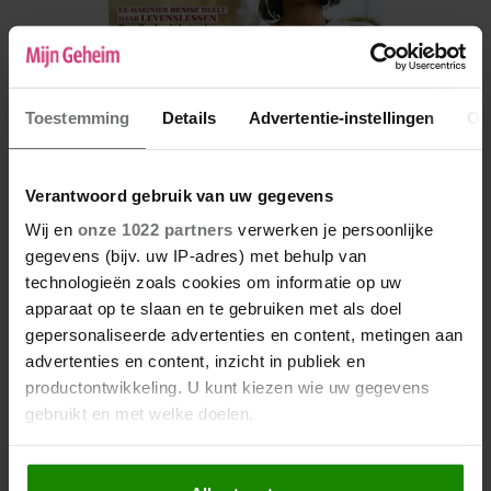
Toestemming
Details
Advertentie-instellingen
Ov
Verantwoord gebruik van uw gegevens
Wij en
onze 1022 partners
verwerken je persoonlijke
De nieuwe Mijn Geheim ligt nu in de winkel
gegevens (bijv. uw IP-adres) met behulp van
technologieën zoals cookies om informatie op uw
Abonneren
apparaat op te slaan en te gebruiken met als doel
Digitaal lezen
gepersonaliseerde advertenties en content, metingen aan
advertenties en content, inzicht in publiek en
Los kopen
productontwikkeling. U kunt kiezen wie uw gegevens
gebruikt en met welke doelen.
Als u het toestaat, willen we ook graag: