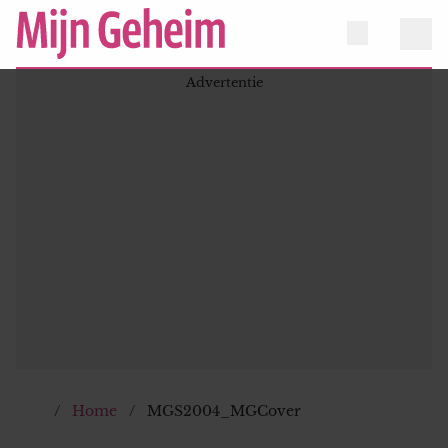
Home
MGS2004_MGCover