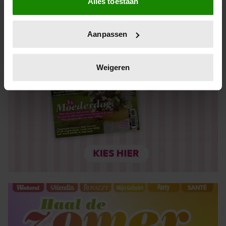
Alles toestaan
Informatie verzamelen over uw geografische locatie,
die tot een paar meter nauwkeurig kan zijn
Uw apparaat identificeren door het actief te scannen
Aanpassen
op specifieke eigenschappen (fingerprinting)
Lees meer over hoe uw persoonlijke gegevens worden
verwerkt en stel uw voorkeuren in het
detailgedeelte
in.
Weigeren
U kunt uw toestemming op elk moment wijzigen of
intrekken in de Cookieverklaring.
We gebruiken cookies om content en advertenties te
personaliseren, om functies voor social media te bieden
en om ons websiteverkeer te analyseren. Ook delen we
informatie over uw gebruik van onze site met onze
partners voor social media, adverteren en analyse. Deze
partners kunnen deze gegevens combineren met andere
informatie die u aan ze heeft verstrekt of die ze hebben
verzameld op basis van uw gebruik van hun services. U
gaat akkoord met onze cookies als u onze website blijft
gebruiken.