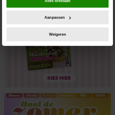
Alles toestaan
Informatie verzamelen over uw geografische locatie,
die tot een paar meter nauwkeurig kan zijn
Uw apparaat identificeren door het actief te scannen
Aanpassen
op specifieke eigenschappen (fingerprinting)
Lees meer over hoe uw persoonlijke gegevens worden
verwerkt en stel uw voorkeuren in het
detailgedeelte
in.
Weigeren
U kunt uw toestemming op elk moment wijzigen of
intrekken in de Cookieverklaring.
We gebruiken cookies om content en advertenties te
personaliseren, om functies voor social media te bieden
en om ons websiteverkeer te analyseren. Ook delen we
informatie over uw gebruik van onze site met onze
partners voor social media, adverteren en analyse. Deze
partners kunnen deze gegevens combineren met andere
informatie die u aan ze heeft verstrekt of die ze hebben
verzameld op basis van uw gebruik van hun services. U
gaat akkoord met onze cookies als u onze website blijft
gebruiken.