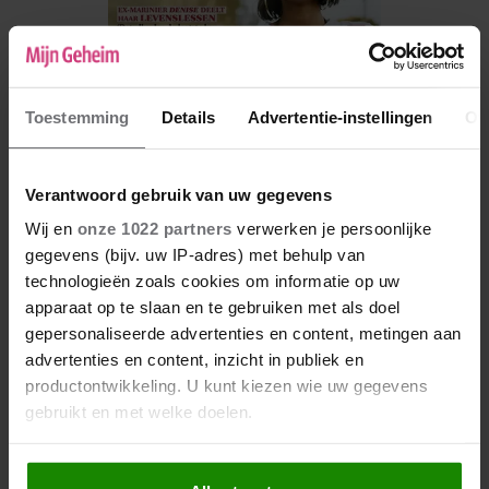
Toestemming
Details
Advertentie-instellingen
Ov
Verantwoord gebruik van uw gegevens
Wij en
onze 1022 partners
verwerken je persoonlijke
De nieuwe Mijn Geheim ligt nu in de winkel
gegevens (bijv. uw IP-adres) met behulp van
technologieën zoals cookies om informatie op uw
Abonneren
apparaat op te slaan en te gebruiken met als doel
Digitaal lezen
gepersonaliseerde advertenties en content, metingen aan
advertenties en content, inzicht in publiek en
Los kopen
productontwikkeling. U kunt kiezen wie uw gegevens
gebruikt en met welke doelen.
Als u het toestaat, willen we ook graag: