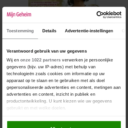
Toestemming
Details
Advertentie-instellingen
Ov
Verantwoord gebruik van uw gegevens
Wij en
onze 1022 partners
verwerken je persoonlijke
De nieuwe Mijn Geheim ligt nu in de winkel
gegevens (bijv. uw IP-adres) met behulp van
technologieën zoals cookies om informatie op uw
Abonneren
apparaat op te slaan en te gebruiken met als doel
Digitaal lezen
gepersonaliseerde advertenties en content, metingen aan
advertenties en content, inzicht in publiek en
Los kopen
productontwikkeling. U kunt kiezen wie uw gegevens
gebruikt en met welke doelen.
Als u het toestaat, willen we ook graag: