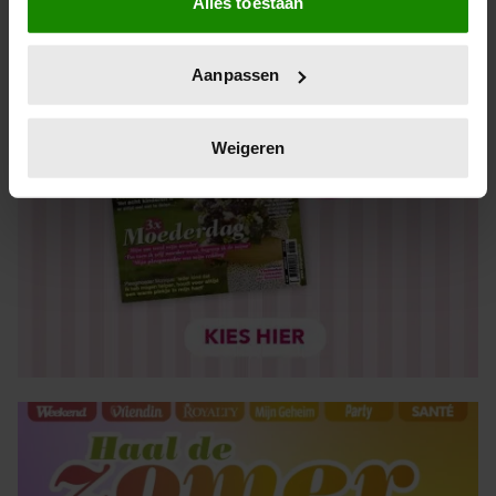
Alles toestaan
Informatie verzamelen over uw geografische locatie,
die tot een paar meter nauwkeurig kan zijn
Uw apparaat identificeren door het actief te scannen
Aanpassen
op specifieke eigenschappen (fingerprinting)
Lees meer over hoe uw persoonlijke gegevens worden
verwerkt en stel uw voorkeuren in het
detailgedeelte
in.
Weigeren
U kunt uw toestemming op elk moment wijzigen of
intrekken in de Cookieverklaring.
We gebruiken cookies om content en advertenties te
personaliseren, om functies voor social media te bieden
en om ons websiteverkeer te analyseren. Ook delen we
informatie over uw gebruik van onze site met onze
partners voor social media, adverteren en analyse. Deze
partners kunnen deze gegevens combineren met andere
informatie die u aan ze heeft verstrekt of die ze hebben
verzameld op basis van uw gebruik van hun services. U
gaat akkoord met onze cookies als u onze website blijft
gebruiken.