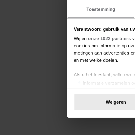
Toestemming
Verantwoord gebruik van u
Wij en
onze 1022 partners
v
cookies om informatie op uw 
metingen aan advertenties en
en met welke doelen.
Als u het toestaat, willen we
Informatie verzamelen ov
Uw apparaat identificere
Lees meer over hoe uw perso
Weigeren
toestemming op elk moment wi
We gebruiken cookies om cont
websiteverkeer te analyseren
media, adverteren en analys