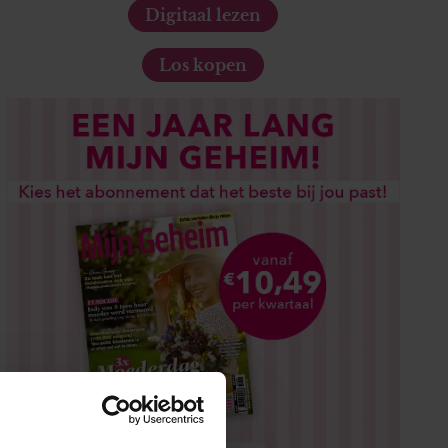
Digitaal lezen
Los kopen