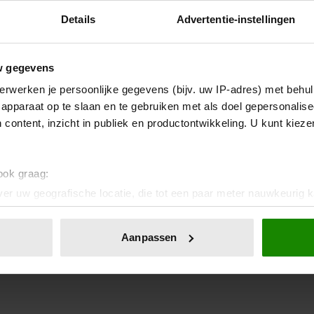
Details
Advertentie-instellingen
w gegevens
erwerken je persoonlijke gegevens (bijv. uw IP-adres) met behul
apparaat op te slaan en te gebruiken met als doel gepersonalise
 content, inzicht in publiek en productontwikkeling. U kunt kiez
 ook graag:
er uw geografische locatie, die tot een paar meter nauwkeurig k
n door het actief te scannen op specifieke eigenschappen (fingerp
onlijke gegevens worden verwerkt en stel uw voorkeuren in he
Aanpassen
jzigen of intrekken in de Cookieverklaring.
ent en advertenties te personaliseren, om functies voor social
. Ook delen we informatie over uw gebruik van onze site met on
e. Deze partners kunnen deze gegevens combineren met andere i