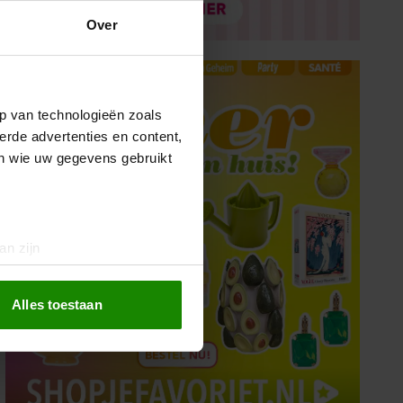
Over
p van technologieën zoals
erde advertenties en content,
en wie uw gegevens gebruikt
an zijn
rinting)
t
detailgedeelte
in. U kunt uw
Alles toestaan
 media te bieden en om ons
ze partners voor social
nformatie die u aan ze heeft