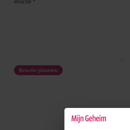
Reactie
*