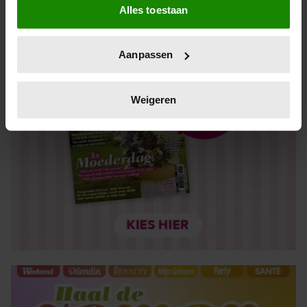
Alles toestaan
Informatie verzamelen over uw geografische locatie,
die tot een paar meter nauwkeurig kan zijn
Uw apparaat identificeren door het actief te scannen
Aanpassen
op specifieke eigenschappen (fingerprinting)
Lees meer over hoe uw persoonlijke gegevens worden
verwerkt en stel uw voorkeuren in het
detailgedeelte
in.
Weigeren
U kunt uw toestemming op elk moment wijzigen of
intrekken in de Cookieverklaring.
We gebruiken cookies om content en advertenties te
personaliseren, om functies voor social media te bieden
en om ons websiteverkeer te analyseren. Ook delen we
informatie over uw gebruik van onze site met onze
partners voor social media, adverteren en analyse. Deze
partners kunnen deze gegevens combineren met andere
informatie die u aan ze heeft verstrekt of die ze hebben
verzameld op basis van uw gebruik van hun services. U
gaat akkoord met onze cookies als u onze website blijft