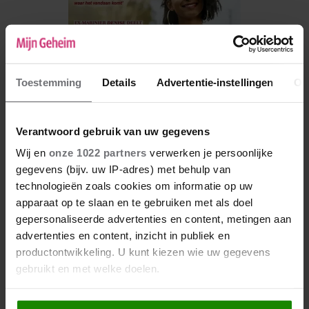
Toestemming
Details
Advertentie-instellingen
Ov
Verantwoord gebruik van uw gegevens
Wij en
onze 1022 partners
verwerken je persoonlijke
gegevens (bijv. uw IP-adres) met behulp van
De nieuwe Mijn Geheim ligt nu in de winkel
technologieën zoals cookies om informatie op uw
Abonneren
apparaat op te slaan en te gebruiken met als doel
gepersonaliseerde advertenties en content, metingen aan
Digitaal lezen
advertenties en content, inzicht in publiek en
productontwikkeling. U kunt kiezen wie uw gegevens
Los kopen
gebruikt en met welke doelen.
Als u het toestaat, willen we ook graag: