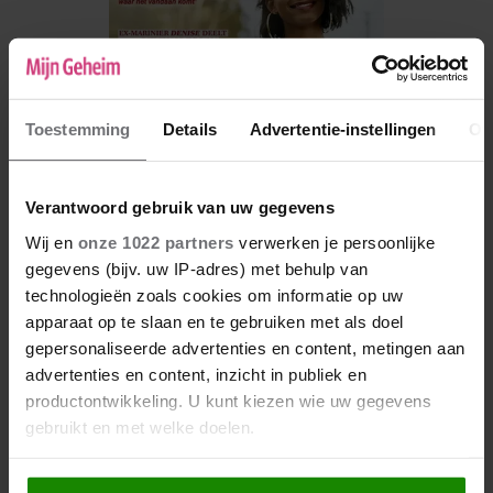
Toestemming
Details
Advertentie-instellingen
Ov
Verantwoord gebruik van uw gegevens
Wij en
onze 1022 partners
verwerken je persoonlijke
gegevens (bijv. uw IP-adres) met behulp van
De nieuwe Mijn Geheim ligt nu in de winkel
technologieën zoals cookies om informatie op uw
Abonneren
apparaat op te slaan en te gebruiken met als doel
gepersonaliseerde advertenties en content, metingen aan
Digitaal lezen
advertenties en content, inzicht in publiek en
productontwikkeling. U kunt kiezen wie uw gegevens
Los kopen
gebruikt en met welke doelen.
Als u het toestaat, willen we ook graag: