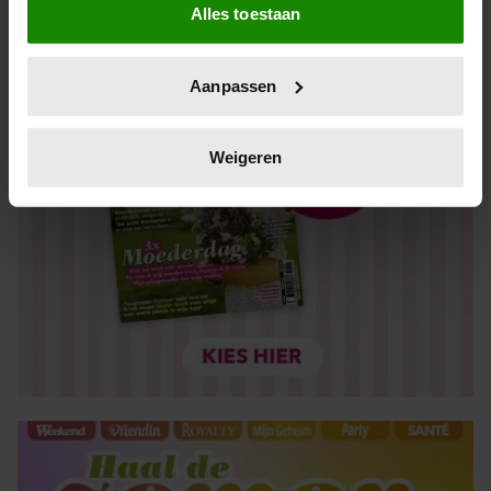
Alles toestaan
Informatie verzamelen over uw geografische locatie,
die tot een paar meter nauwkeurig kan zijn
Uw apparaat identificeren door het actief te scannen
Aanpassen
op specifieke eigenschappen (fingerprinting)
Lees meer over hoe uw persoonlijke gegevens worden
verwerkt en stel uw voorkeuren in het
detailgedeelte
in.
Weigeren
U kunt uw toestemming op elk moment wijzigen of
intrekken in de Cookieverklaring.
We gebruiken cookies om content en advertenties te
personaliseren, om functies voor social media te bieden
en om ons websiteverkeer te analyseren. Ook delen we
informatie over uw gebruik van onze site met onze
partners voor social media, adverteren en analyse. Deze
partners kunnen deze gegevens combineren met andere
informatie die u aan ze heeft verstrekt of die ze hebben
verzameld op basis van uw gebruik van hun services. U
gaat akkoord met onze cookies als u onze website blijft