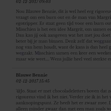
02-12-2017 09:03
Nou Blauwe Bennie, dit is wel heel erg rigore
vraagt om een burn out en de man van Margrit
egotripper. Er staat geen tijd voor een burn out
Misschien is het een idee Margrit, om samen e
Dan kan jij ook aangeven wat het met jou doet
beter bij je man binnen. Denk zelf dat weggaan 
nog van hem houdt, want de kans is dan heel g
wegzakt. Misschien samen een keer een weekend
maar wie weet.... Wens jullie heel veel sterkte en
Blauwe Bennie
02-12-2017 15:45
'@Jo. Staat er met chocoladeletters boven dat z
rigoureus vind ik het niet. Verder zie ik in het
aanknopingspunt. Ze heeft het er zwaar mee. 
alleen minder zwaar dan met een man zoals w