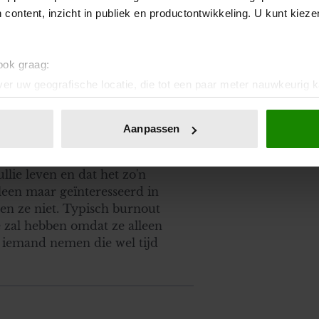
 content, inzicht in publiek en productontwikkeling. U kunt kiez
 ook graag:
er uw geografische locatie, die tot een paar meter nauwkeurig k
n door het actief te scannen op specifieke eigenschappen (fingerp
onlijke gegevens worden verwerkt en stel uw voorkeuren in he
Aanpassen
jzigen of intrekken in de Cookieverklaring.
en dus en alleen verder. Jammer
ent en advertenties te personaliseren, om functies voor social
llie leven en dat het zo'n
. Ook delen we informatie over uw gebruik van onze site met on
lleen maar geïnteresseerd in
e. Deze partners kunnen deze gegevens combineren met andere i
nen ze niet. Typisch burnout
erzameld op basis van uw gebruik van hun services. U gaat akk
e zal hebben omdat ze alleen
e iemand nemen die wel tijd