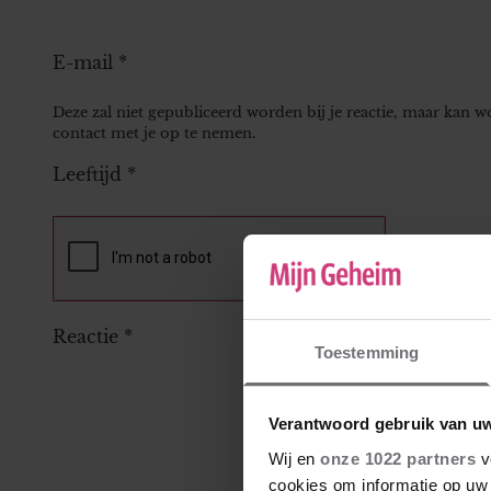
E-mail
*
Deze zal niet gepubliceerd worden bij je reactie, maar kan 
contact met je op te nemen.
Leeftijd
*
Reactie
*
Toestemming
Verantwoord gebruik van u
Wij en
onze 1022 partners
v
cookies om informatie op uw 