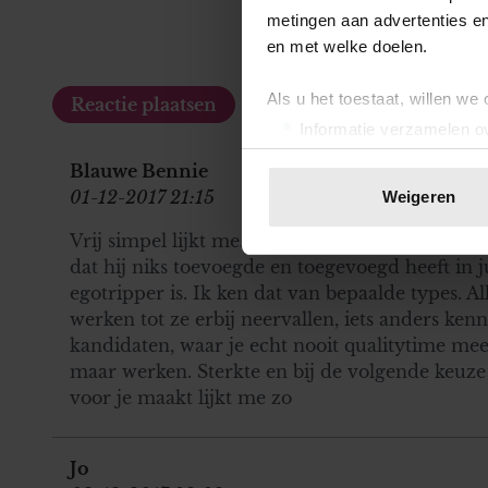
metingen aan advertenties en
en met welke doelen.
Als u het toestaat, willen we
Informatie verzamelen ov
Uw apparaat identificere
Blauwe Bennie
Lees meer over hoe uw perso
01-12-2017 21:15
Weigeren
toestemming op elk moment wi
Vrij simpel lijkt me. Je hebt het gehad. Scheid
We gebruiken cookies om cont
dat hij niks toevoegde en toegevoegd heeft in ju
websiteverkeer te analyseren
egotripper is. Ik ken dat van bepaalde types. A
media, adverteren en analys
werken tot ze erbij neervallen, iets anders ken
verstrekt of die ze hebben v
kandidaten, waar je echt nooit qualitytime me
onze website blijft gebruiken.
maar werken. Sterkte en bij de volgende keuz
voor je maakt lijkt me zo
Jo