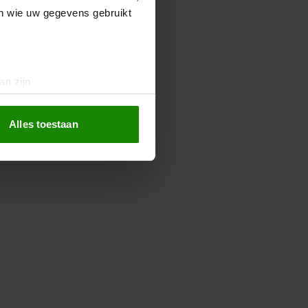
en wie uw gegevens gebruikt
an zijn
rinting)
t
detailgedeelte
in. U kunt uw
Alles toestaan
 media te bieden en om ons
ze partners voor social
nformatie die u aan ze heeft
oord met onze cookies als u