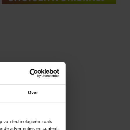
Over
p van technologieën zoals
erde advertenties en content,