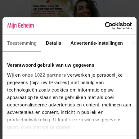
Toestemming
Details
Advertentie-instellingen
Ov
Verantwoord gebruik van uw gegevens
Wij en
onze 1022 partners
verwerken je persoonlijke
gegevens (bijv. uw IP-adres) met behulp van
technologieën zoals cookies om informatie op uw
De nieuwe Mijn Geheim ligt nu in de winkel
apparaat op te slaan en te gebruiken met als doel
Abonneren
gepersonaliseerde advertenties en content, metingen aan
advertenties en content, inzicht in publiek en
Digitaal lezen
productontwikkeling. U kunt kiezen wie uw gegevens
Los kopen
gebruikt en met welke doelen.