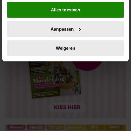
Als u het toestaat, willen we ook graag:
Alles toestaan
Informatie verzamelen over uw geografische locatie,
die tot een paar meter nauwkeurig kan zijn
Uw apparaat identificeren door het actief te scannen
Aanpassen
op specifieke eigenschappen (fingerprinting)
Lees meer over hoe uw persoonlijke gegevens worden
verwerkt en stel uw voorkeuren in het
detailgedeelte
in.
Weigeren
U kunt uw toestemming op elk moment wijzigen of
intrekken in de Cookieverklaring.
We gebruiken cookies om content en advertenties te
personaliseren, om functies voor social media te bieden
en om ons websiteverkeer te analyseren. Ook delen we
informatie over uw gebruik van onze site met onze
partners voor social media, adverteren en analyse. Deze
partners kunnen deze gegevens combineren met andere
informatie die u aan ze heeft verstrekt of die ze hebben
verzameld op basis van uw gebruik van hun services. U