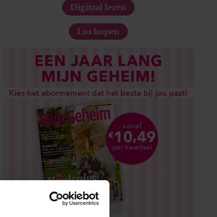
Digitaal lezen
Los kopen