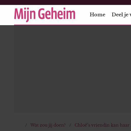
Home
Deel je 
Wat zou jij doen?
Chloë’s vriendin kan haar