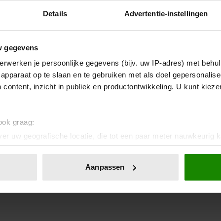
Details
Advertentie-instellingen
w gegevens
erwerken je persoonlijke gegevens (bijv. uw IP-adres) met behul
apparaat op te slaan en te gebruiken met als doel gepersonalise
 content, inzicht in publiek en productontwikkeling. U kunt kiez
 ook graag:
er uw geografische locatie, die tot een paar meter nauwkeurig k
n door het actief te scannen op specifieke eigenschappen (fingerp
onlijke gegevens worden verwerkt en stel uw voorkeuren in he
Aanpassen
jzigen of intrekken in de Cookieverklaring.
ent en advertenties te personaliseren, om functies voor social
. Ook delen we informatie over uw gebruik van onze site met on
e. Deze partners kunnen deze gegevens combineren met andere i