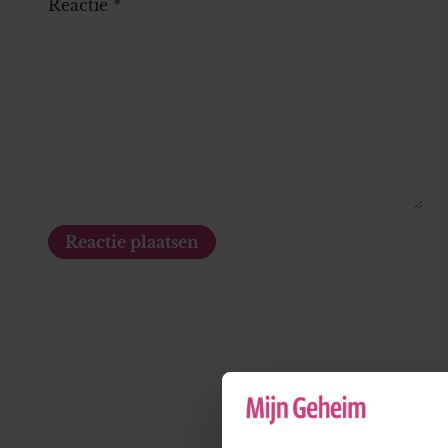
Reactie
*