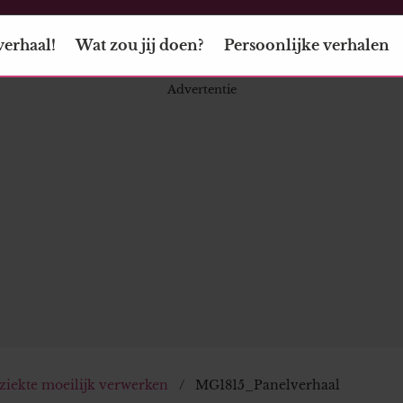
verhaal!
Wat zou jij doen?
Persoonlijke verhalen
 ziekte moeilijk verwerken
MG1815_Panelverhaal