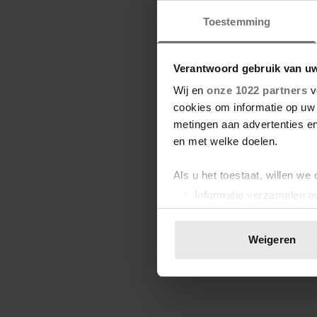
Toestemming
Verantwoord gebruik van u
Wij en
onze 1022 partners
v
cookies om informatie op uw 
metingen aan advertenties en
en met welke doelen.
Als u het toestaat, willen we
Informatie verzamelen ov
Uw apparaat identificere
Lees meer over hoe uw perso
Weigeren
toestemming op elk moment wi
We gebruiken cookies om cont
websiteverkeer te analyseren
media, adverteren en analys