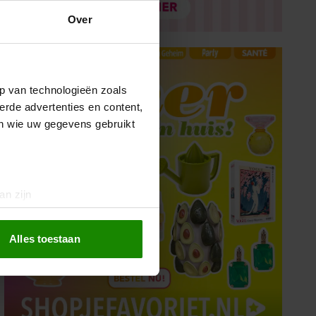
Over
p van technologieën zoals
erde advertenties en content,
en wie uw gegevens gebruikt
an zijn
rinting)
t
detailgedeelte
in. U kunt uw
Alles toestaan
 media te bieden en om ons
ze partners voor social
nformatie die u aan ze heeft