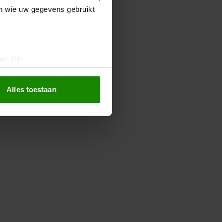
en wie uw gegevens gebruikt
an zijn
rinting)
t
detailgedeelte
in. U kunt uw
Alles toestaan
 media te bieden en om ons
ze partners voor social
nformatie die u aan ze heeft
oord met onze cookies als u