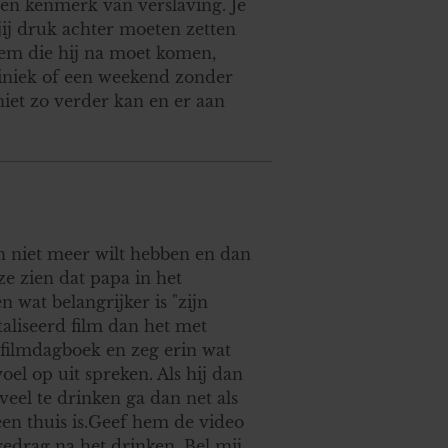
een kenmerk van verslaving. Je
ij druk achter moeten zetten
hem die hij na moet komen,
liniek of een weekend zonder
 niet zo verder kan en er aan
on niet meer wilt hebben en dan
e zien dat papa in het
 wat belangrijker is "zijn
aliseerd film dan het met
 filmdagboek en zeg erin wat
oel op uit spreken. Als hij dan
el te drinken ga dan net als
een thuis is.Geef hem de video
gedrag na het drinken. Bel mij