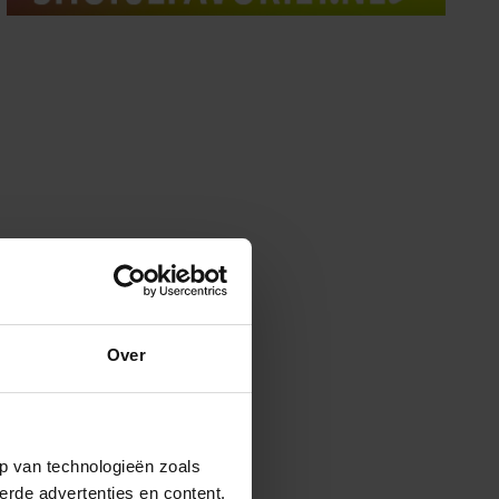
Over
p van technologieën zoals
erde advertenties en content,