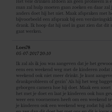
Het vele drinken afdoen als geen probleem is 
man zal hulp moeten gaan zoeken en daar zal j
anders doet hij het niet. Maak afspraken met 
bijvoorbeeld een afspraak bij een verslavingsk
drank. Ik hoop dat hij snel in gaat zien dat dit
gaat werken.
Loes78
05-07-2017 20:10
Ik zal als ik jou was aangeven dat je het gewo
eens een weekend weg met de kinderen zodat z
weekend ook niet meer drinkt. Je kunt aangeven
drankprobleem of gezin" Als hij het weg bagget
geborgen camera hoe hij doet. Maak een soort
het met je doet en laat je kinderen ook hun gev
weer een voornemen heeft om een weekend teve
je kinderen ook een weekend weg zodat hij all
en zeg dan dit doet het met ons en dit is jouw 