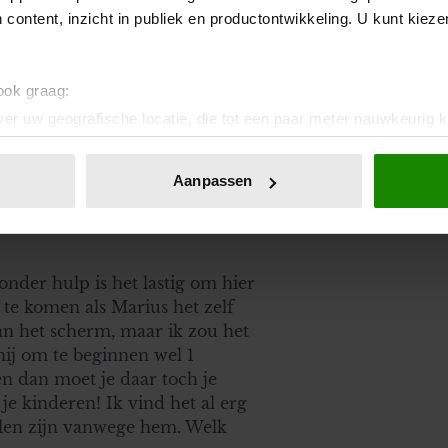
 content, inzicht in publiek en productontwikkeling. U kunt kiez
 ook graag:
er uw geografische locatie, die tot een paar meter nauwkeurig k
n door het actief te scannen op specifieke eigenschappen (fingerp
onlijke gegevens worden verwerkt en stel uw voorkeuren in he
Aanpassen
jzigen of intrekken in de Cookieverklaring.
ent en advertenties te personaliseren, om functies voor social
. Ook delen we informatie over uw gebruik van onze site met on
Zonder hulp is het lastig om hier
e. Deze partners kunnen deze gegevens combineren met andere i
 te komen als Marius het zelf
erzameld op basis van uw gebruik van hun services. U gaat akk
van het scherm, maar ik zou het
hij om te beginnen wel 1
en dan moet je daar toch je
je kinderen! Ik vind het al erg
illen zijn vanwege hem. Welk