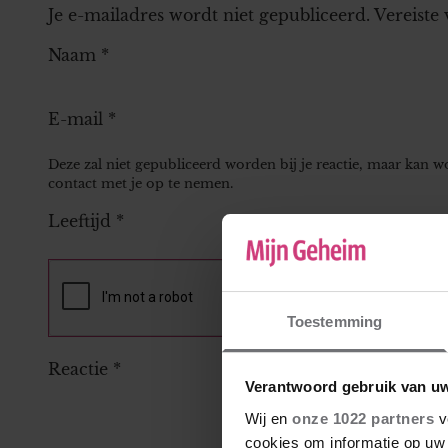
Je e-mailadres wordt niet gepubliceerd.
Vereiste
Naam
*
E-mail
*
Deze zal niet gepubliceerd worden bij je reactie, maar kan 
contact met je op te nemen.
Leeftijd
*
Toestemming
Reactie
*
Verantwoord gebruik van u
Wij en
onze 1022 partners
v
cookies om informatie op uw 