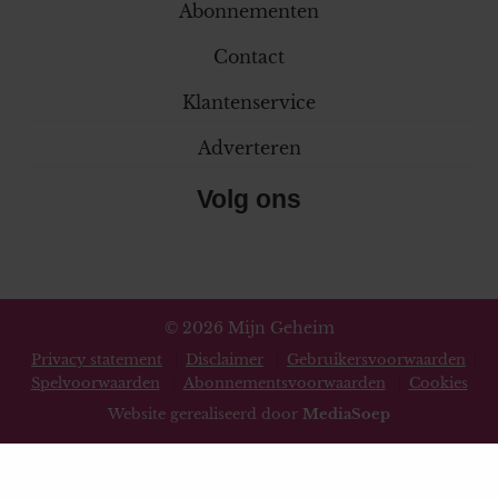
Abonnementen
Contact
Klantenservice
Adverteren
Volg ons
© 2026 Mijn Geheim
Privacy statement
Disclaimer
Gebruikersvoorwaarden
Spelvoorwaarden
Abonnementsvoorwaarden
Cookies
Website gerealiseerd door
MediaSoep