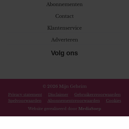
Abonnementen
Contact
Klantenservice
Adverteren
Volg ons
© 2026 Mijn Geheim
Privacy statement
Disclaimer
Gebruikersvoorwaarden
Spelvoorwaarden
Abonnementsvoorwaarden
Cookies
Website gerealiseerd door
MediaSoep