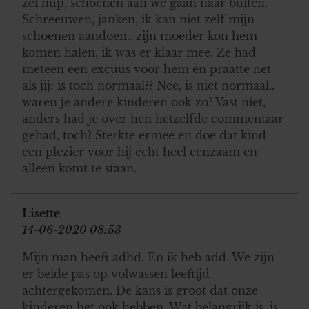
zei hup, schoenen aan we gaan naar buiten.
informatie die u aan ze heeft verstrekt of die ze hebben
Schreeuwen, janken, ik kan niet zelf mijn
verzameld op basis van uw gebruik van hun services. U
schoenen aandoen.. zijn moeder kon hem
gaat akkoord met onze cookies als u onze website blijft
komen halen, ik was er klaar mee. Ze had
gebruiken.
meteen een excuus voor hem en praatte net
als jij: is toch normaal?? Nee, is niet normaal..
waren je andere kinderen ook zo? Vast niet,
anders had je over hen hetzelfde commentaar
gehad, toch? Sterkte ermee en doe dat kind
een plezier voor hij echt heel eenzaam en
alleen komt te staan.
Lisette
14-06-2020 08:53
Mijn man heeft adhd. En ik heb add. We zijn
er beide pas op volwassen leeftijd
achtergekomen. De kans is groot dat onze
kinderen het ook hebben. Wat belangrijk is, is