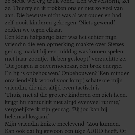
ze Sietse wel erg druk vond. ‘Een wervelstorm,’ zei
ze. Thierry en ik trokken ons er niet zo veel van
aan. Die bewuste nicht was al wat ouder en had
zelf nooit kinderen gekregen. ‘Niets gewend,’
zeiden we tegen elkaar.
Een klein halfjaartje later was het echter mijn
vriendin die een opmerking maakte over Sietses
gedrag, nadat hij een middag was komen spelen
met haar zoontje. ‘Ik ben gesloopt,’ verzuchtte ze.
‘Die jongen is onvermoeibaar, één brok energie.
En hij is onbehouwen.’ Onbehouwen? ‘Een minder
onvriendelijk woord voor lomp,’ schaterde mijn
vriendin, die niet altijd even tactisch is.
‘Thuis, met al die grotere kinderen om zich heen,
krijgt hij natuurlijk niet altijd evenveel ruimte,’
vergoelijkte ik zijn gedrag. ‘Bij jou kan hij
helemaal losgaan.’
Mijn vriendin knikte meelevend. ‘Zou kunnen.
Kan ook dat hij gewoon een tikje ADHD heeft. Of