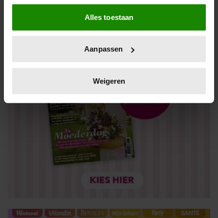
Als u het toestaat, willen we ook graag:
Alles toestaan
Informatie verzamelen over uw geografische locatie,
die tot een paar meter nauwkeurig kan zijn
Uw apparaat identificeren door het actief te scannen
Aanpassen
op specifieke eigenschappen (fingerprinting)
Lees meer over hoe uw persoonlijke gegevens worden
verwerkt en stel uw voorkeuren in het
detailgedeelte
in.
Weigeren
U kunt uw toestemming op elk moment wijzigen of
intrekken in de Cookieverklaring.
We gebruiken cookies om content en advertenties te
personaliseren, om functies voor social media te bieden
en om ons websiteverkeer te analyseren. Ook delen we
informatie over uw gebruik van onze site met onze
partners voor social media, adverteren en analyse. Deze
partners kunnen deze gegevens combineren met andere
informatie die u aan ze heeft verstrekt of die ze hebben
verzameld op basis van uw gebruik van hun services. U