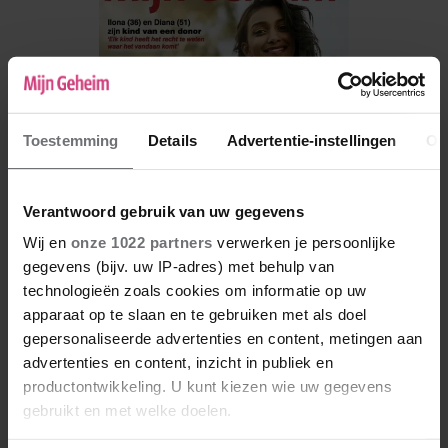
Toestemming
Details
Advertentie-instellingen
Ov
Verantwoord gebruik van uw gegevens
Wij en
onze 1022 partners
verwerken je persoonlijke
gegevens (bijv. uw IP-adres) met behulp van
technologieën zoals cookies om informatie op uw
De nieuwe Mijn Geheim ligt nu in de winkel
apparaat op te slaan en te gebruiken met als doel
Abonneren
gepersonaliseerde advertenties en content, metingen aan
advertenties en content, inzicht in publiek en
Digitaal lezen
productontwikkeling. U kunt kiezen wie uw gegevens
gebruikt en met welke doelen.
Los kopen