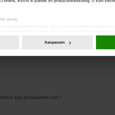
 content, inzicht in publiek en productontwikkeling. U kunt kiez
 haar neefje (9) wel naar de tandarts gaat
 ook graag:
er uw geografische locatie, die tot een paar meter nauwkeurig k
n door het actief te scannen op specifieke eigenschappen (fingerp
onlijke gegevens worden verwerkt en stel uw voorkeuren in he
Aanpassen
jzigen of intrekken in de Cookieverklaring.
l haar vakantie betalen
ent en advertenties te personaliseren, om functies voor social
. Ook delen we informatie over uw gebruik van onze site met on
e. Deze partners kunnen deze gegevens combineren met andere i
erzameld op basis van uw gebruik van hun services. U gaat akk
 velden zijn gemarkeerd met
*