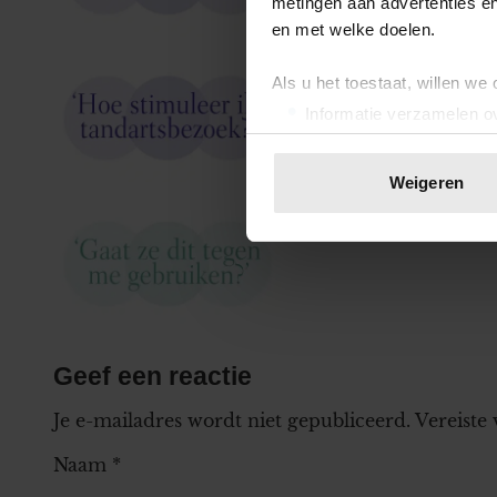
metingen aan advertenties en
en met welke doelen.
Claudia twijfelt of
Als u het toestaat, willen we
Informatie verzamelen ov
Uw apparaat identificere
Lees meer over hoe uw perso
Weigeren
toestemming op elk moment wi
Bianca’s moeder wi
We gebruiken cookies om cont
websiteverkeer te analyseren
media, adverteren en analys
verstrekt of die ze hebben v
onze website blijft gebruiken.
Geef een reactie
Je e-mailadres wordt niet gepubliceerd.
Vereiste
Naam
*