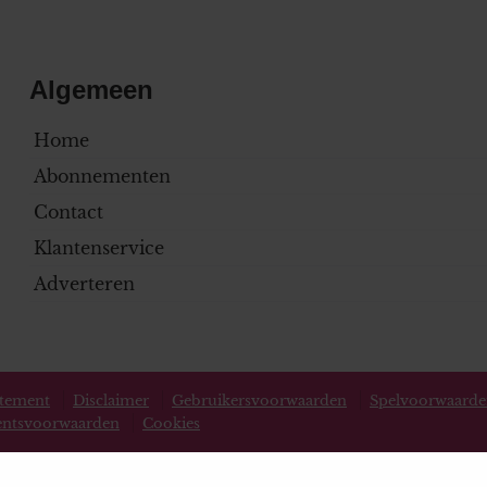
Algemeen
Home
Abonnementen
Contact
Klantenservice
Adverteren
atement
Disclaimer
Gebruikersvoorwaarden
Spelvoorwaard
ntsvoorwaarden
Cookies