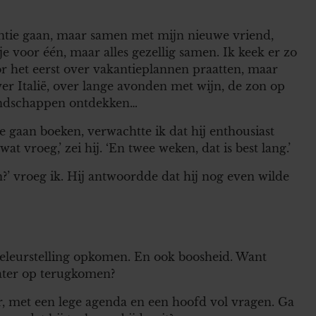
kantie gaan, maar samen met mijn nieuwe vriend,
je voor één, maar alles gezellig samen. Ik keek er zo
or het eerst over vakantieplannen praatten, maar
er Italië, over lange avonden met wijn, de zon op
andschappen ontdekken…
de gaan boeken, verwachtte ik dat hij enthousiast
at vroeg,’ zei hij. ‘En twee weken, dat is best lang.’
an?’ vroeg ik. Hij antwoordde dat hij nog even wilde
teleurstelling opkomen. En ook boosheid. Want
ater op terugkomen?
ier, met een lege agenda en een hoofd vol vragen. Ga