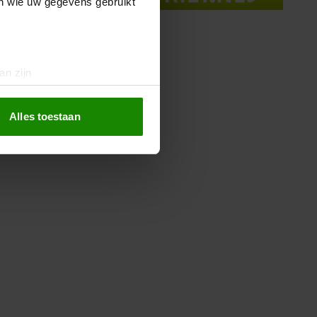
en wie uw gegevens gebruikt
an zijn
rinting)
t
detailgedeelte
in. U kunt uw
Alles toestaan
 media te bieden en om ons
ze partners voor social
nformatie die u aan ze heeft
oord met onze cookies als u