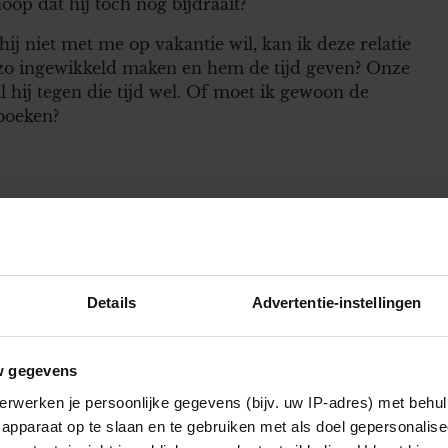
hoop dat hij toch nog bijdraait?
 hij niet met me op vakantie wil, kan ik deze relatie
 zo ingewikkeld maken en hem de tijd geven? Onze
 hij tegen die tijd wel. Of moet ik gewoon de
boeken?
Details
Advertentie-instellingen
w gegevens
din niet op haar barbecue uitnodigen
erwerken je persoonlijke gegevens (bijv. uw IP-adres) met behul
apparaat op te slaan en te gebruiken met als doel gepersonalise