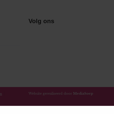
Volg ons
Website gerealiseerd door
MediaSoep
en