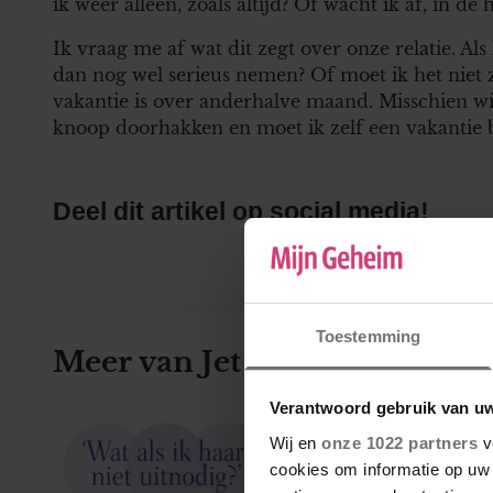
ik weer alleen, zoals altijd? Of wacht ik af, in de 
Ik vraag me af wat dit zegt over onze relatie. Als
dan nog wel serieus nemen? Of moet ik het niet
vakantie is over anderhalve maand. Misschien wil
knoop doorhakken en moet ik zelf een vakantie 
Deel dit artikel op social media!
Toestemming
Meer van Jet
Verantwoord gebruik van u
Nina wil één vrien
Wij en
onze 1022 partners
v
cookies om informatie op uw 