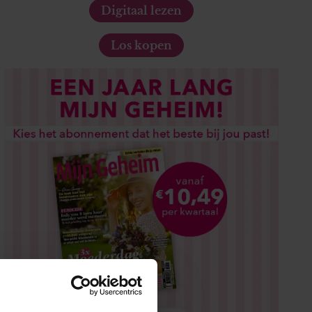
Digitaal lezen
Los kopen