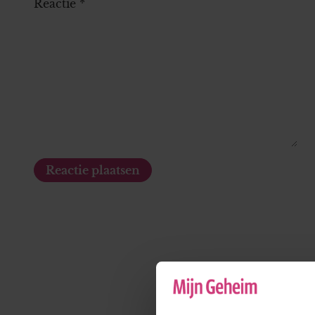
Reactie
*