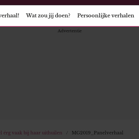
verhaal!
Wat zou jij doen?
Persoonlijke verhalen
érg vaak bij haar uithuilen
MG2019_Panelverhaal