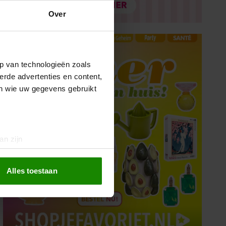
Over
p van technologieën zoals
erde advertenties en content,
en wie uw gegevens gebruikt
an zijn
rinting)
t
detailgedeelte
in. U kunt uw
Alles toestaan
 media te bieden en om ons
ze partners voor social
nformatie die u aan ze heeft