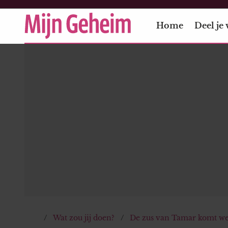
Home
Deel je 
Wat zou jij doen?
De zus van Tamar komt wel 