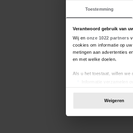
Toestemming
Verantwoord gebruik van u
Wij en
onze 1022 partners
v
cookies om informatie op uw 
metingen aan advertenties en
en met welke doelen.
Als u het toestaat, willen we
Informatie verzamelen ov
Uw apparaat identificere
Lees meer over hoe uw perso
Weigeren
toestemming op elk moment wi
We gebruiken cookies om cont
websiteverkeer te analyseren
media, adverteren en analys