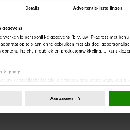
Details
Advertentie-instellingen
w gegevens
erwerken je persoonlijke gegevens (bijv. uw IP-adres) met behul
apparaat op te slaan en te gebruiken met als doel gepersonalise
 content, inzicht in publiek en productontwikkeling. U kunt kiez
 ook graag:
er uw geografische locatie, die tot een paar meter nauwkeurig k
n door het actief te scannen op specifieke eigenschappen (fingerp
onlijke gegevens worden verwerkt en stel uw voorkeuren in he
Aanpassen
jzigen of intrekken in de Cookieverklaring.
ent en advertenties te personaliseren, om functies voor social
. Ook delen we informatie over uw gebruik van onze site met on
e. Deze partners kunnen deze gegevens combineren met andere i