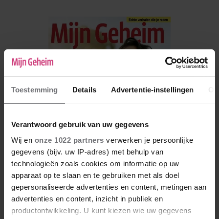
Toestemming
Details
Advertentie-instellingen
Ov
Verantwoord gebruik van uw gegevens
Wij en
onze 1022 partners
verwerken je persoonlijke
gegevens (bijv. uw IP-adres) met behulp van
technologieën zoals cookies om informatie op uw
apparaat op te slaan en te gebruiken met als doel
De nieuwe Mijn Geheim ligt nu in de winkel
gepersonaliseerde advertenties en content, metingen aan
advertenties en content, inzicht in publiek en
Abonneren
productontwikkeling. U kunt kiezen wie uw gegevens