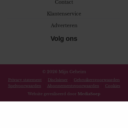
Contact
Klantenservice
Adverteren
Volg ons
© 2026 Mijn Geheim
Privacy statement
Disclaimer
Gebruikersvoorwaarden
Spelvoorwaarden
Abonnementsvoorwaarden
Cookies
Website gerealiseerd door
MediaSoep