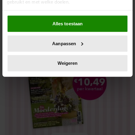
gebruikt en met welke doelen.
Digitaal lezen
Los kopen
Als u het toestaat, willen we ook graag:
Alles toestaan
Informatie verzamelen over uw geografische locatie,
die tot een paar meter nauwkeurig kan zijn
Uw apparaat identificeren door het actief te scannen
Aanpassen
op specifieke eigenschappen (fingerprinting)
Lees meer over hoe uw persoonlijke gegevens worden
verwerkt en stel uw voorkeuren in het
detailgedeelte
in.
Weigeren
U kunt uw toestemming op elk moment wijzigen of
intrekken in de Cookieverklaring.
We gebruiken cookies om content en advertenties te
personaliseren, om functies voor social media te bieden
en om ons websiteverkeer te analyseren. Ook delen we
informatie over uw gebruik van onze site met onze
partners voor social media, adverteren en analyse. Deze
partners kunnen deze gegevens combineren met andere
informatie die u aan ze heeft verstrekt of die ze hebben