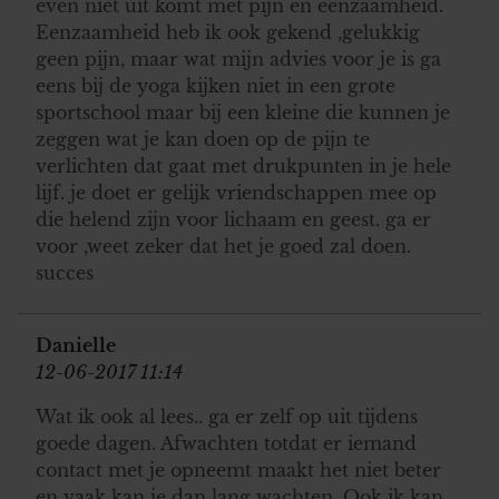
even niet uit komt met pijn en eenzaamheid.
informatie die u aan ze heeft verstrekt of die ze hebben
Eenzaamheid heb ik ook gekend ,gelukkig
verzameld op basis van uw gebruik van hun services. U
geen pijn, maar wat mijn advies voor je is ga
gaat akkoord met onze cookies als u onze website blijft
eens bij de yoga kijken niet in een grote
gebruiken.
sportschool maar bij een kleine die kunnen je
zeggen wat je kan doen op de pijn te
verlichten dat gaat met drukpunten in je hele
lijf. je doet er gelijk vriendschappen mee op
die helend zijn voor lichaam en geest. ga er
voor ,weet zeker dat het je goed zal doen.
succes
Danielle
12-06-2017 11:14
Wat ik ook al lees.. ga er zelf op uit tijdens
goede dagen. Afwachten totdat er iemand
contact met je opneemt maakt het niet beter
en vaak kan je dan lang wachten. Ook ik kan