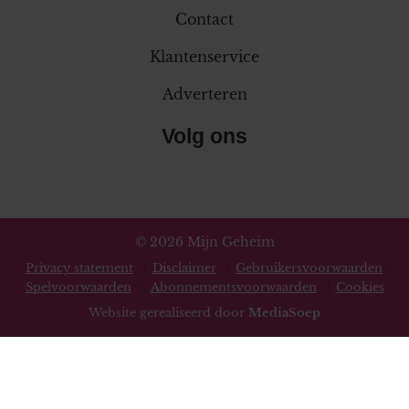
Contact
Klantenservice
Adverteren
Volg ons
© 2026 Mijn Geheim
Privacy statement
Disclaimer
Gebruikersvoorwaarden
Spelvoorwaarden
Abonnementsvoorwaarden
Cookies
Website gerealiseerd door
MediaSoep