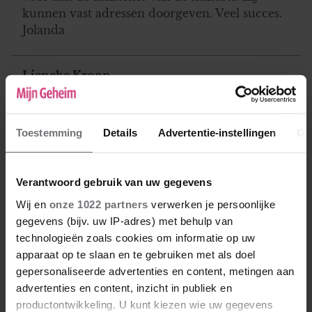
kunnen vast adressen doorgeven. Veel succes.
Jolanda
Lieneke Kroon
08-06-2017 19:46
Meerdere malen geen baan meer. Collega s,
Toestemming
Details
Advertentie-instellingen
Ov
het contact verwaterd. Wel heb ik altijd weer
nieuwe vrienden leren kennen en weer een
nieuw sociaal netwerk opgebouwd, door
Verantwoord gebruik van uw gegevens
vrijwilligers werk te zoeken. Cursussen volgen,
via de 50plusendus site kun je jezelf opgeven
Wij en
onze 1022 partners
verwerken je persoonlijke
voor workshops, wandelingen, enz. Voor 25
gegevens (bijv. uw IP-adres) met behulp van
euro is er al iets te vinden. Wat ik ook heb
technologieën zoals cookies om informatie op uw
gedaan is mezelf aanmelden bij Zorg voor
apparaat op te slaan en te gebruiken met als doel
elkaar, je kunt hulp geven en hulp vragen. bv
gepersonaliseerde advertenties en content, metingen aan
iemand die ook graag tv kijkt om samen tv te
advertenties en content, inzicht in publiek en
kijken. Soms vind ik het ook lekker om thuis te
productontwikkeling. U kunt kiezen wie uw gegevens