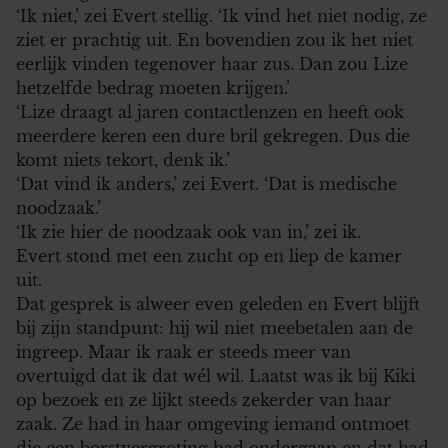
‘Ik niet,’ zei Evert stellig. ‘Ik vind het niet nodig, ze
ziet er prachtig uit. En bovendien zou ik het niet
eerlijk vinden tegenover haar zus. Dan zou Lize
hetzelfde bedrag moeten krijgen.’
‘Lize draagt al jaren contactlenzen en heeft ook
meerdere keren een dure bril gekregen. Dus die
komt niets tekort, denk ik.’
‘Dat vind ik anders,’ zei Evert. ‘Dat is medische
noodzaak.’
‘Ik zie hier de noodzaak ook van in,’ zei ik.
Evert stond met een zucht op en liep de kamer
uit.
Dat gesprek is alweer even geleden en Evert blijft
bij zijn standpunt: hij wil niet meebetalen aan de
ingreep. Maar ik raak er steeds meer van
overtuigd dat ik dat wél wil. Laatst was ik bij Kiki
op bezoek en ze lijkt steeds zekerder van haar
zaak. Ze had in haar omgeving iemand ontmoet
die een borstvergroting had ondergaan en dat had