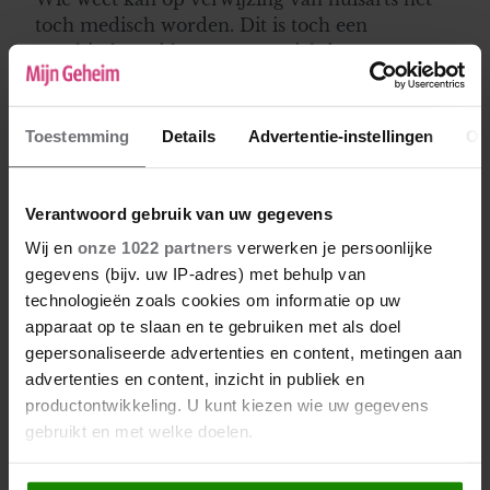
toch medisch worden. Dit is toch een
psychisch probleem en een zichtbaar
afwijkend iets. Ik ben geen arts maar acht de
kans heel erg groot dat dit (gedeeltelijk)
vergoed wordt. Wil je man niet mee betalen
Toestemming
Details
Advertentie-instellingen
Ov
dan geef je toch gewoon onder mom van "met
geld zijn kinderen het gelukkigst als cadeau"
en geef je geld voor haar verjaardag. Ze kan
Verantwoord gebruik van uw gegevens
toch gewoon "geld" aan jullie en mensen
Wij en
onze 1022 partners
verwerken je persoonlijke
vragen voor haar verjaardag? Wat ze ermee
gegevens (bijv. uw IP-adres) met behulp van
doet is dan haar zaak.
technologieën zoals cookies om informatie op uw
apparaat op te slaan en te gebruiken met als doel
gepersonaliseerde advertenties en content, metingen aan
Beverly
advertenties en content, inzicht in publiek en
05-11-2020 12:45
productontwikkeling. U kunt kiezen wie uw gegevens
Het spijt me, maar ik ben het eens met je man.
gebruikt en met welke doelen.
Je dochter is 22, ze is volwassen. Als ze zo
nodig onder het mes wil, kan ze er ook zelf
Als u het toestaat, willen we ook graag: