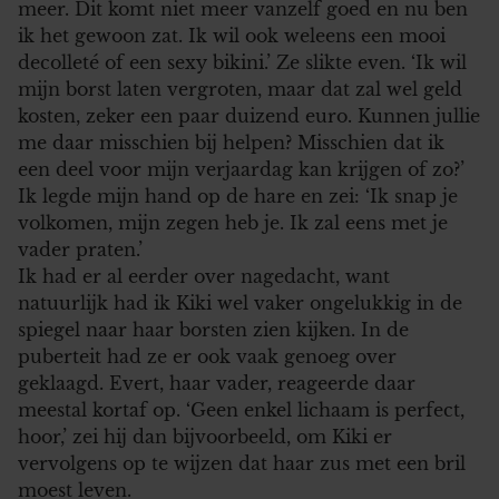
meer. Dit komt niet meer vanzelf goed en nu ben
ik het gewoon zat. Ik wil ook weleens een mooi
decolleté of een sexy bikini.’ Ze slikte even. ‘Ik wil
mijn borst laten vergroten, maar dat zal wel geld
kosten, zeker een paar duizend euro. Kunnen jullie
me daar misschien bij helpen? Misschien dat ik
een deel voor mijn verjaardag kan krijgen of zo?’
Ik legde mijn hand op de hare en zei: ‘Ik snap je
volkomen, mijn zegen heb je. Ik zal eens met je
vader praten.’
Ik had er al eerder over nagedacht, want
natuurlijk had ik Kiki wel vaker ongelukkig in de
spiegel naar haar borsten zien kijken. In de
puberteit had ze er ook vaak genoeg over
geklaagd. Evert, haar vader, reageerde daar
meestal kortaf op. ‘Geen enkel lichaam is perfect,
hoor,’ zei hij dan bijvoorbeeld, om Kiki er
vervolgens op te wijzen dat haar zus met een bril
moest leven.