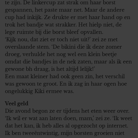
te zijn. De linkercup zat strak om haar borst
gespannen, het paste maar net. Maar de andere
cup had inkijk. Ze drukte er met haar hand op en
trok het bandje wat strakker. Het hielp niet, de
lege ruimte bij die borst bleef opvallen.
‘Kijk nou, dat ziet er toch niet uit?’ zei ze met
overslaande stem. ‘De bikini die ik deze zomer
droeg, verhulde het nog wel een klein beetje
omdat die bandjes in de nek zaten, maar als ik een
gewone bh draag, is het altijd lelijk!’
Een maat kleiner had ook geen zin, het verschil
was gewoon te groot. En ik zag in haar ogen hoe
ongelukkig Kiki ermee was.
Veel geld
Die avond begon ze er tijdens het eten weer over.
‘Ik wil er wat aan laten doen, mam,’ zei ze. ‘Ik weet
dat het kan, ik heb alles al opgezocht op internet.
Ik ben tweeëntwintig, mijn borsten groeien niet