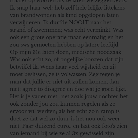
fraaier op worden als ze laten we zeggen 50 is.
Ik snap haar wel: heb zelf hele lelijke littekens
van brandwonden als kind opgelopen laten
verwijderen. Ik durfde NOOIT naar het
strand of zwemmen; was echt verminkt. Was
ook een grote operatie maar eenmalig en het
zou sws gemoeten hebben op latere leeftijd.
Op mijn 31e laten doen, medische noodzaak.
Was ook echt zo, of ongelijke borsten dat zijn
betwijfel ik. Wens haar veel wijsheid en zij
moet beslissen, ze is volwassen. Zeg tegen je
man dat jullie er niet uit zullen komen, dan
niet: agree to disagree en doe wat je goed lijkt.
Het is je vader niet.. net zoals jouw dochter het
ook zonder jou zou kunnen regelen als ze
ervoor wil werken; als het echt zo'n ramp is
doet ze dat wel zo duur is het nou ook weer
niet. Paar duizend euro.. en laat ook foto's zien
van iemand bij wie ze al 3x gewisseld zijn.