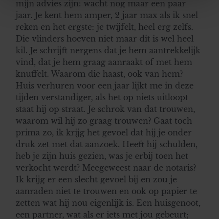
We gebruiken cookies om content en advertenties te
mijn advies zijn: wacht nog maar een paar
personaliseren, om functies voor social media te bieden
jaar. Je kent hem amper, 2 jaar max als ik snel
en om ons websiteverkeer te analyseren. Ook delen we
reken en het ergste: je twijfelt, heel erg zelfs.
informatie over uw gebruik van onze site met onze
Die vlinders hoeven niet maar dit is wel heel
partners voor social media, adverteren en analyse. Deze
kil. Je schrijft nergens dat je hem aantrekkelijk
partners kunnen deze gegevens combineren met andere
vind, dat je hem graag aanraakt of met hem
informatie die u aan ze heeft verstrekt of die ze hebben
knuffelt. Waarom die haast, ook van hem?
verzameld op basis van uw gebruik van hun services. U
Huis verhuren voor een jaar lijkt me in deze
gaat akkoord met onze cookies als u onze website blijft
tijden verstandiger, als het op niets uitloopt
gebruiken.
staat hij op straat. Je schrok van dat trouwen,
waarom wil hij zo graag trouwen? Gaat toch
prima zo, ik krijg het gevoel dat hij je onder
druk zet met dat aanzoek. Heeft hij schulden,
heb je zijn huis gezien, was je erbij toen het
verkocht werdt? Meegeweest naar de notaris?
Ik krijg er een slecht gevoel bij en zou je
aanraden niet te trouwen en ook op papier te
zetten wat hij nou eigenlijk is. Een huisgenoot,
een partner, wat als er iets met jou gebeurt;