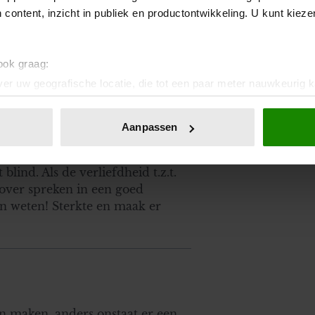
 content, inzicht in publiek en productontwikkeling. U kunt kiez
 ook graag:
er uw geografische locatie, die tot een paar meter nauwkeurig k
n door het actief te scannen op specifieke eigenschappen (fingerp
onlijke gegevens worden verwerkt en stel uw voorkeuren in he
Aanpassen
jzigen of intrekken in de Cookieverklaring.
gewoon mezelf blijven als ik
e gaan. Die zul je altijd
ent en advertenties te personaliseren, om functies voor social
blind. Als de verliefdheid t.z.t.
. Ook delen we informatie over uw gebruik van onze site met on
 over spreken in een goed
e. Deze partners kunnen deze gegevens combineren met andere i
en weten! Sterkte en maak er
erzameld op basis van uw gebruik van hun services. U gaat akk
 van maken, anders onstaat er een