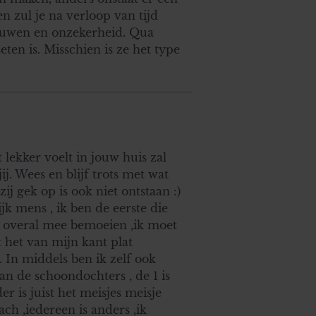
n zul je na verloop van tijd
enuwen en onzekerheid. Qua
ten is. Misschien is ze het type
t lekker voelt in jouw huis zal
j. Wees en blijf trots met wat
j gek op is ook niet ontstaan :)
jk mens , ik ben de eerste die
 overal mee bemoeien ,ik moet
 het van mijn kant plat
. In middels ben ik zelf ook
 de schoondochters , de 1 is
r is juist het meisjes meisje
ch ,iedereen is anders ,ik