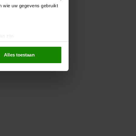
en wie uw gegevens gebruikt
an zijn
rinting)
t
detailgedeelte
in. U kunt uw
Alles toestaan
 media te bieden en om ons
ze partners voor social
nformatie die u aan ze heeft
oord met onze cookies als u