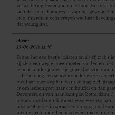
verwijdering tussen jou en je zoon. En misschie
zien dat ze toch anders is. Zijn het gewoon z
eten, misschien eens vragen wat haar lievelingse
dat weinig lust.
closer
10-06-2016 11:46
Ik zou het een beetje loslaten en als zij zich nie
zij zich een weg ermee moeten vinden en niet ji
je hebt,zonder jou was je geweldige zoon waar zi
.....Ik heb nog een schoonmoeder en ze is heerli
met haar overweg kan want ze mag zich graag
er om lachen,geef haar een knuffel en dan gaat
Deventers en van haar kant plat Rotterdams :) 
schoonmoeder en ik moest even wennen aan aan
juist heel netjes in spraak en omgang en de ande
met de grote mond en iets teveel make up. En a