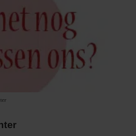
ter
hter