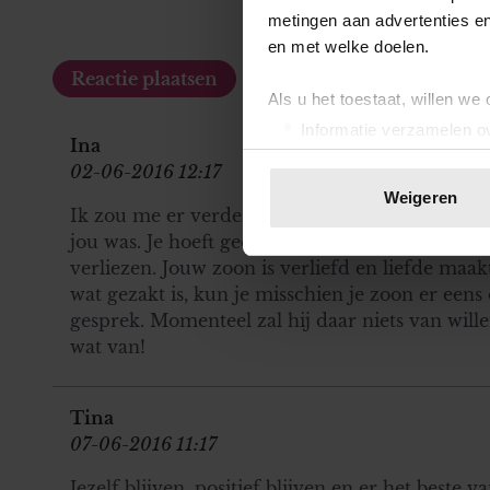
metingen aan advertenties en
en met welke doelen.
Als u het toestaat, willen we
Informatie verzamelen ov
Ina
Uw apparaat identificere
02-06-2016 12:17
Lees meer over hoe uw perso
Weigeren
toestemming op elk moment wi
Ik zou me er verder weinig van aantrekken en 
jou was. Je hoeft geen "wedstrijd" met haar aan t
We gebruiken cookies om cont
verliezen. Jouw zoon is verliefd en liefde maakt 
websiteverkeer te analyseren
wat gezakt is, kun je misschien je zoon er eens
media, adverteren en analys
gesprek. Momenteel zal hij daar niets van will
verstrekt of die ze hebben v
wat van!
onze website blijft gebruiken.
Tina
07-06-2016 11:17
Jezelf blijven, positief blijven en er het beste