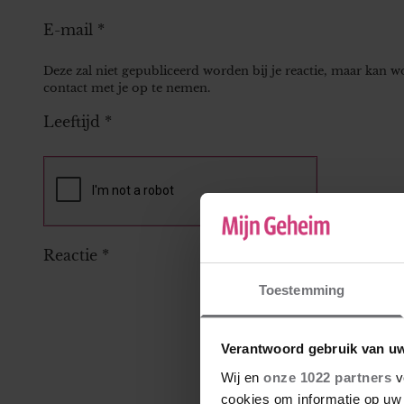
E-mail
*
Deze zal niet gepubliceerd worden bij je reactie, maar kan 
contact met je op te nemen.
Leeftijd
*
Reactie
*
Toestemming
Verantwoord gebruik van u
Wij en
onze 1022 partners
v
cookies om informatie op uw 