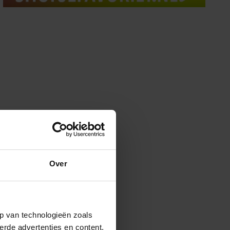
Over
p van technologieën zoals
erde advertenties en content,