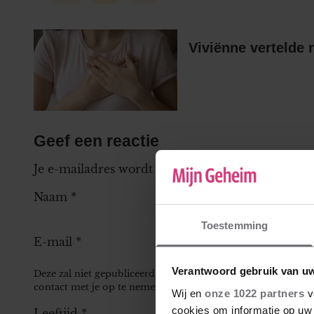
Viviënne vertelde 
Geef een reactie
Je e-mailadres wordt niet gepubliceerd.
Vereiste
Naam
*
Toestemming
E-mail
*
Verantwoord gebruik van u
Deze zal niet gepubliceerd worden bij je reactie, maar kan 
contact met je op te nemen.
Wij en
onze 1022 partners
v
cookies om informatie op uw 
Leeftijd
*