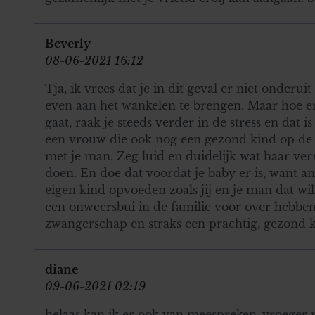
Beverly
08-06-2021 16:12
Tja, ik vrees dat je in dit geval er niet onder
even aan het wankelen te brengen. Maar hoe erg
gaat, raak je steeds verder in de stress en dat i
een vrouw die ook nog een gezond kind op de w
met je man. Zeg luid en duidelijk wat haar ve
doen. En doe dat voordat je baby er is, want and
eigen kind opvoeden zoals jij en je man dat will
een onweersbui in de familie voor over hebben.
zwangerschap en straks een prachtig, gezond k
diane
09-06-2021 02:19
helaas kan ik er ook van meespreken ,vroeger m