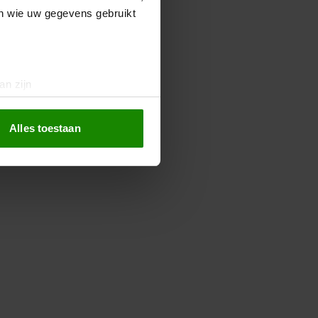
en wie uw gegevens gebruikt
an zijn
rinting)
t
detailgedeelte
in. U kunt uw
Alles toestaan
 media te bieden en om ons
ze partners voor social
nformatie die u aan ze heeft
oord met onze cookies als u