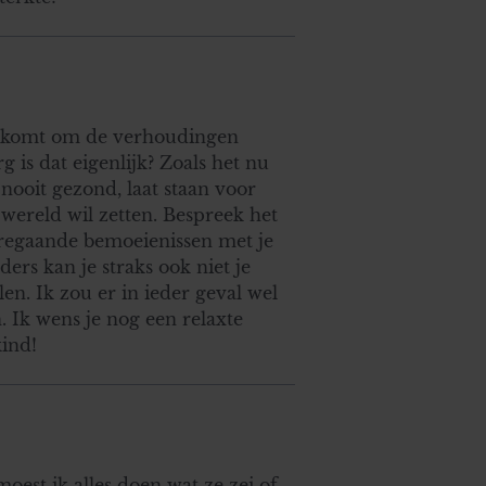
uit komt om de verhoudingen
 is dat eigenlijk? Zoals het nu
s nooit gezond, laat staan voor
ereld wil zetten. Bespreek het
rregaande bemoeienissen met je
ers kan je straks ook niet je
en. Ik zou er in ieder geval wel
 Ik wens je nog een relaxte
ind!
oest ik alles doen wat ze zei of