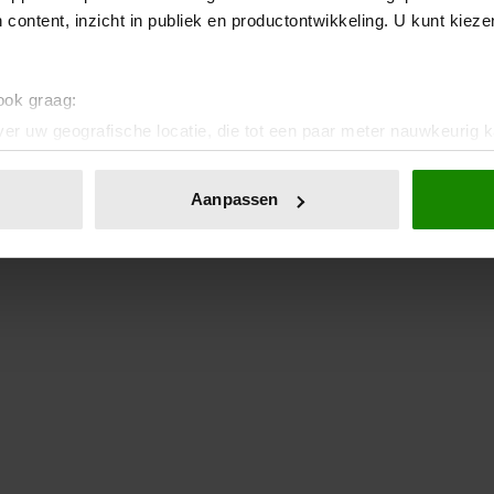
 content, inzicht in publiek en productontwikkeling. U kunt kiez
 ook graag:
er uw geografische locatie, die tot een paar meter nauwkeurig k
n door het actief te scannen op specifieke eigenschappen (fingerp
onlijke gegevens worden verwerkt en stel uw voorkeuren in he
Aanpassen
jzigen of intrekken in de Cookieverklaring.
ent en advertenties te personaliseren, om functies voor social
. Ook delen we informatie over uw gebruik van onze site met on
e. Deze partners kunnen deze gegevens combineren met andere i
erzameld op basis van uw gebruik van hun services. U gaat akk