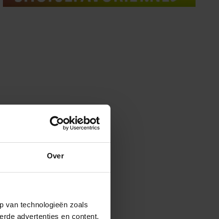
Over
p van technologieën zoals
erde advertenties en content,