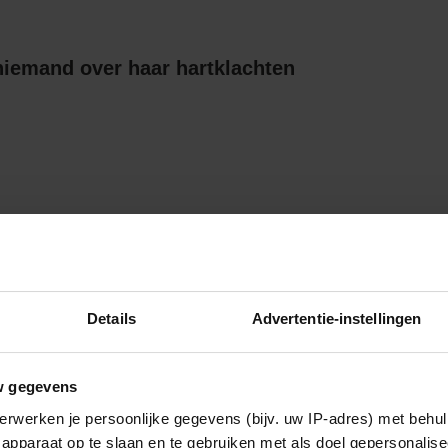
niemand over haar hartklachten
 velden zijn gemarkeerd met
*
Details
Advertentie-instellingen
w gegevens
worden gebruikt door de redactie om
erwerken je persoonlijke gegevens (bijv. uw IP-adres) met behul
apparaat op te slaan en te gebruiken met als doel gepersonalise