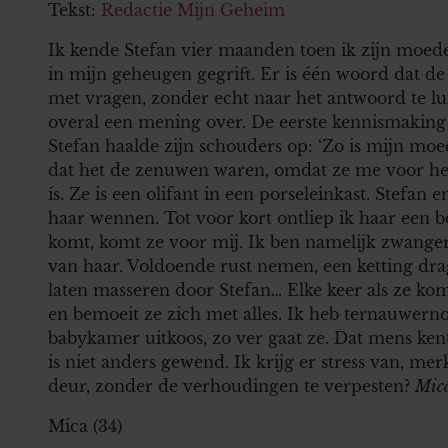
Tekst:
Redactie Mijn Geheim
Ik kende Stefan vier maanden toen ik zijn moede
in mijn geheugen gegrift. Er is één woord dat d
met vragen, zonder echt naar het antwoord te luis
overal een mening over. De eerste kennismaking
Stefan haalde zijn schouders op: ‘Zo is mijn mo
dat het de zenuwen waren, omdat ze me voor het 
ís. Ze is een olifant in een porseleinkast. Stefan en
haar wennen. Tot voor kort ontliep ik haar een b
komt, komt ze voor mij. Ik ben namelijk zwanger 
van haar. Voldoende rust nemen, een ketting dra
laten masseren door Stefan… Elke keer als ze komt
en bemoeit ze zich met alles. Ik heb ternauwer
babykamer uitkoos, zo ver gaat ze. Dat mens kent
is niet anders gewend. Ik krijg er stress van, m
deur, zonder de verhoudingen te verpesten?
Mica
Mica (34)