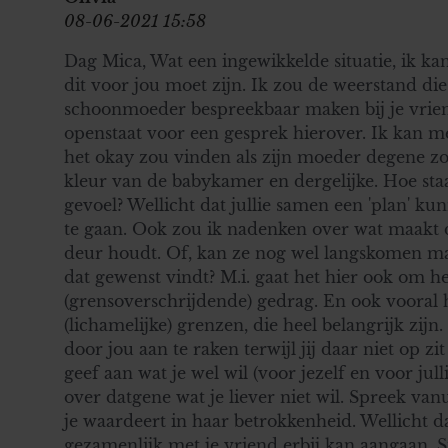
08-06-2021 15:58
Dag Mica, Wat een ingewikkelde situatie, ik k
dit voor jou moet zijn. Ik zou de weerstand die 
schoonmoeder bespreekbaar maken bij je vriend
openstaat voor een gesprek hierover. Ik kan me 
het okay zou vinden als zijn moeder degene zou
kleur van de babykamer en dergelijke. Hoe staa
gevoel? Wellicht dat jullie samen een 'plan' 
te gaan. Ook zou ik nadenken over wat maakt da
deur houdt. Of, kan ze nog wel langskomen maa
dat gewenst vindt? M.i. gaat het hier ook om 
(grensoverschrijdende) gedrag. En ook vooral
(lichamelijke) grenzen, die heel belangrijk zijn. 
door jou aan te raken terwijl jij daar niet op zi
geef aan wat je wel wil (voor jezelf en voor jul
over datgene wat je liever niet wil. Spreek va
je waardeert in haar betrokkenheid. Wellicht da
gezamenlijk met je vriend erbij kan aangaan. S