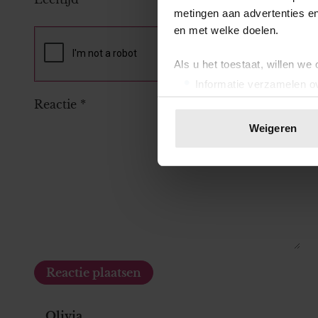
metingen aan advertenties en
en met welke doelen.
Als u het toestaat, willen we
Informatie verzamelen ov
Uw apparaat identificere
Reactie
*
Lees meer over hoe uw perso
Weigeren
toestemming op elk moment wi
We gebruiken cookies om cont
websiteverkeer te analyseren
media, adverteren en analys
verstrekt of die ze hebben v
onze website blijft gebruiken.
Olivia