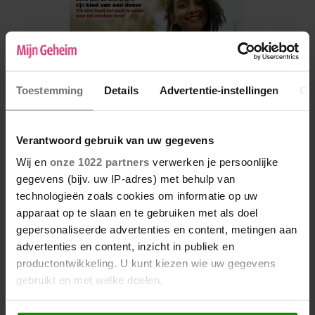
Toestemming
Details
Advertentie-instellingen
Ov
Verantwoord gebruik van uw gegevens
Wij en
onze 1022 partners
verwerken je persoonlijke
gegevens (bijv. uw IP-adres) met behulp van
De nieuwe Mijn Geheim ligt nu in de winkel
technologieën zoals cookies om informatie op uw
apparaat op te slaan en te gebruiken met als doel
Abonneren
gepersonaliseerde advertenties en content, metingen aan
Digitaal lezen
advertenties en content, inzicht in publiek en
productontwikkeling. U kunt kiezen wie uw gegevens
Los kopen
gebruikt en met welke doelen.
Als u het toestaat, willen we ook graag: