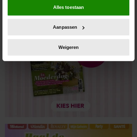
Alles toestaan
Informatie verzamelen over uw geografische locatie,
die tot een paar meter nauwkeurig kan zijn
Uw apparaat identificeren door het actief te scannen
Aanpassen
op specifieke eigenschappen (fingerprinting)
Lees meer over hoe uw persoonlijke gegevens worden
verwerkt en stel uw voorkeuren in het
detailgedeelte
in.
Weigeren
U kunt uw toestemming op elk moment wijzigen of
intrekken in de Cookieverklaring.
We gebruiken cookies om content en advertenties te
personaliseren, om functies voor social media te bieden
en om ons websiteverkeer te analyseren. Ook delen we
informatie over uw gebruik van onze site met onze
partners voor social media, adverteren en analyse. Deze
partners kunnen deze gegevens combineren met andere
informatie die u aan ze heeft verstrekt of die ze hebben
verzameld op basis van uw gebruik van hun services. U
gaat akkoord met onze cookies als u onze website blijft