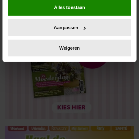
Alles toestaan
Informatie verzamelen over uw geografische locatie,
die tot een paar meter nauwkeurig kan zijn
Uw apparaat identificeren door het actief te scannen
Aanpassen
op specifieke eigenschappen (fingerprinting)
Lees meer over hoe uw persoonlijke gegevens worden
verwerkt en stel uw voorkeuren in het
detailgedeelte
in.
Weigeren
U kunt uw toestemming op elk moment wijzigen of
intrekken in de Cookieverklaring.
We gebruiken cookies om content en advertenties te
personaliseren, om functies voor social media te bieden
en om ons websiteverkeer te analyseren. Ook delen we
informatie over uw gebruik van onze site met onze
partners voor social media, adverteren en analyse. Deze
partners kunnen deze gegevens combineren met andere
informatie die u aan ze heeft verstrekt of die ze hebben
verzameld op basis van uw gebruik van hun services. U
gaat akkoord met onze cookies als u onze website blijft