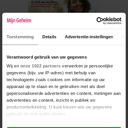
Toestemming
Details
Advertentie-instellingen
Ov
Verantwoord gebruik van uw gegevens
Wij en
onze 1022 partners
verwerken je persoonlijke
gegevens (bijv. uw IP-adres) met behulp van
De nieuwe Mijn Geheim ligt nu in de winkel
technologieën zoals cookies om informatie op uw
apparaat op te slaan en te gebruiken met als doel
Abonneren
gepersonaliseerde advertenties en content, metingen aan
Digitaal lezen
advertenties en content, inzicht in publiek en
productontwikkeling. U kunt kiezen wie uw gegevens
Los kopen
gebruikt en met welke doelen.
Als u het toestaat, willen we ook graag: