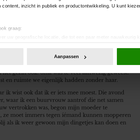
 content, inzicht in publiek en productontwikkeling. U kunt kiez
ik, en ik gaf Eline een geruststellende knipoog.
is, heeft ze altijd het laatste woord.’
t werk even tv-kijken zonder al dat gekakel om me
 ook graag:
er uw geografische locatie, die tot een paar meter nauwkeurig k
n door het actief te scannen op specifieke eigenschappen (fingerp
ijn telefoon moet kijken en zo.’
onlijke gegevens worden verwerkt en stel uw voorkeuren in he
Aanpassen
pen niet waarom je zo’n telefoon zo leuk vindt.’
jzigen of intrekken in de Cookieverklaring.
an het gezin ook: oma was te veel aanwezig geweest.
ent en advertenties te personaliseren, om functies voor social
rust en ruimte we eigenlijk hadden zonder haar.
. Ook delen we informatie over uw gebruik van onze site met on
e. Deze partners kunnen deze gegevens combineren met andere i
 ik wist ook dat ik er iets mee moest. Die avond
erzameld op basis van uw gebruik van hun services. U gaat akk
er, waar ik een buurvrouw aantrof die net samen
uw vertrokken was, begon mijn moeder te
ijk, ze moet immers tegen íémand kunnen mopperen
blij als ik weer gewoon mijn dingetjes kan doen en