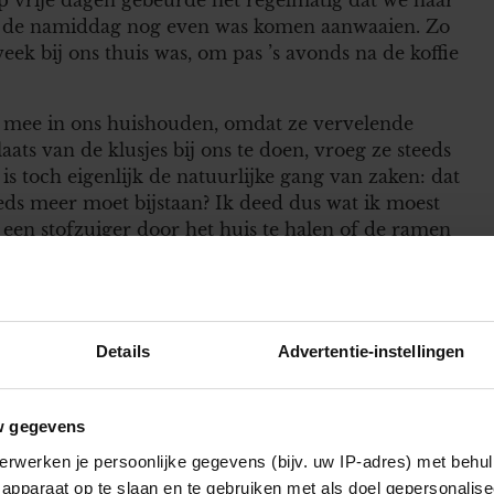
 in de namiddag nog even was komen aanwaaien. Zo
eek bij ons thuis was, om pas ’s avonds na de koffie
r mee in ons huishouden, omdat ze vervelende
aats van de klusjes bij ons te doen, vroeg ze steeds
 is toch eigenlijk de natuurlijke gang van zaken: dat
teeds meer moet bijstaan? Ik deed dus wat ik moest
 een stofzuiger door het huis te halen of de ramen
om die bij mij thuis te doen. Intussen bleef ze nog
nlijk alleen nog maar op de bank, te wachten tot
ntaar leverend op van alles en nog wat.
Details
Advertentie-instellingen
de aan te kaarten, een paar weken nadat mijn
 ‘Ik mis oma best een beetje, maar eigenlijk vind ik
w gegevens
ij op luchtige toon. Ik zag Eline met een verschrikte
erwerken je persoonlijke gegevens (bijv. uw IP-adres) met behul
apparaat op te slaan en te gebruiken met als doel gepersonalise