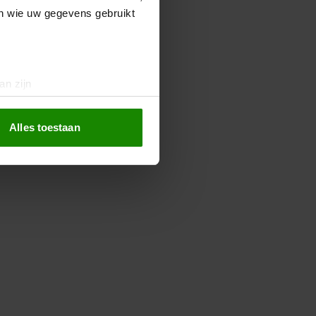
en wie uw gegevens gebruikt
an zijn
rinting)
t
detailgedeelte
in. U kunt uw
Alles toestaan
 media te bieden en om ons
ze partners voor social
nformatie die u aan ze heeft
oord met onze cookies als u