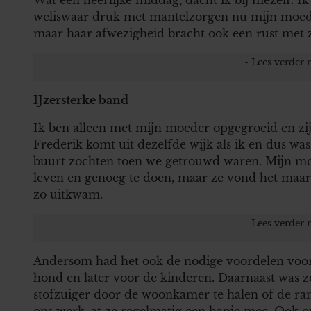
weliswaar druk met mantelzorgen nu mijn moede
maar haar afwezigheid bracht ook een rust met zi
IJzersterke band
Ik ben alleen met mijn moeder opgegroeid en zij 
Frederik komt uit dezelfde wijk als ik en dus wa
buurt zochten toen we getrouwd waren. Mijn moed
leven en genoeg te doen, maar ze vond het maar 
zo uitkwam.
Andersom had het ook de nodige voordelen voor m
hond en later voor de kinderen. Daarnaast was z
stofzuiger door de woonkamer te halen of de ra
ons werk, at ze regelmatig een hapje mee. Ook o