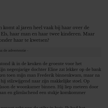
 komt al jaren heel vaak bij haar over de
en Els, haar man en haar twee kinderen. Maar
onder haar te kwetsen?
 stond ik in de keuken de groente voor het
ijn negenjarige dochter Eline zat lekker op de bank
roken toen mijn man Frederik binnenkwam, maar na
hij stilzwijgend naar zijn makkelijke stoel. Op
 Jason de woonkamer binnen. Hij liep meteen door
staan en glimlachend een stukje komkommer
genoot echt van de stilte in huis. Ik had het