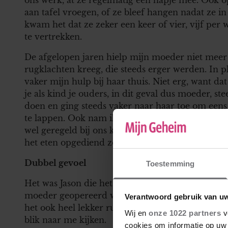
aan tafel vroegen, of ze bleef hangen nadat ze
kwam het dat ze zeker een keer of vier, vijf per w
te vertrekken.
De afgelopen jaren hielp mijn moeder niet mee
rugklachten kreeg, die steeds erger werden. In pl
vaker mijn hulp bij haar thuis. Niet erg, want dat
je als kind je ouders, in dit geval dus moeder, s
doen en ging steeds vaker naar haar toe om eens
te lappen. Ook nam ik steeds vaker haar was mee 
wel geregeld bij ons komen, maar dan zat ze eige
het eten opgediend zou worden, onderwijl comme
Dubbel gevoel
Toestemming
Het was Jason die het onderwerp als eerste durf
moeder geopereerd was. Het was tijdens het eten.
Verantwoord gebruik van u
het ook heel lekker rustig nu ze er niet is,’ zei h
Wij en
onze 1022 partners
v
blik naar me kijken.
cookies om informatie op uw 