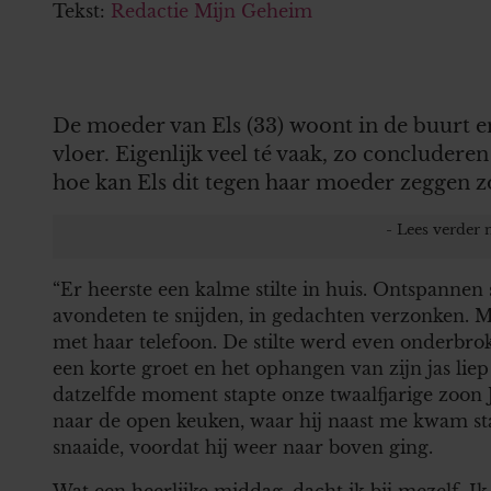
Tekst:
Redactie Mijn Geheim
De moeder van Els (33) woont in de buurt en
vloer. Eigenlijk veel té vaak, zo concluder
hoe kan Els dit tegen haar moeder zeggen z
“Er heerste een kalme stilte in huis. Ontspannen
avondeten te snijden, in gedachten verzonken. M
met haar telefoon. De stilte werd even onderb
een korte groet en het ophangen van zijn jas liep 
datzelfde moment stapte onze twaalfjarige zoon
naar de open keuken, waar hij naast me kwam 
snaaide, voordat hij weer naar boven ging.
Wat een heerlijke middag, dacht ik bij mezelf. Ik 