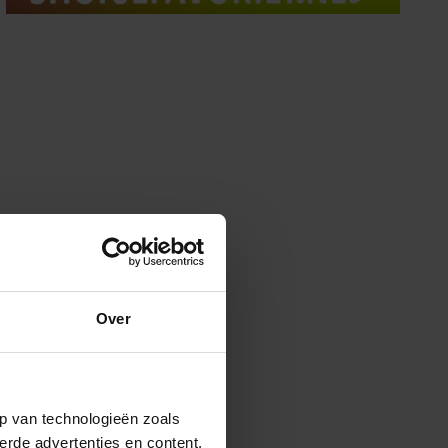
Over
p van technologieën zoals
erde advertenties en content,