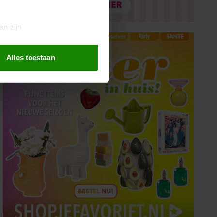
an zijn
rinting)
t
detailgedeelte
in. U kunt uw
Alles toestaan
 media te bieden en om ons
ze partners voor social
nformatie die u aan ze heeft
oord met onze cookies als u