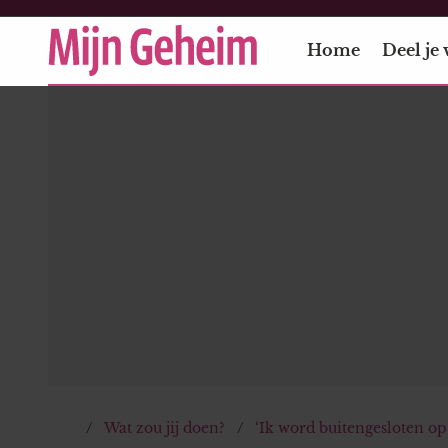
Home
Deel je 
Wat zou jij doen?
‘Ik word buitengesloten o