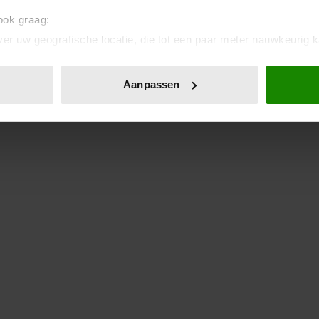
 ook graag:
er uw geografische locatie, die tot een paar meter nauwkeurig k
n door het actief te scannen op specifieke eigenschappen (fingerp
onlijke gegevens worden verwerkt en stel uw voorkeuren in he
Aanpassen
jzigen of intrekken in de Cookieverklaring.
ent en advertenties te personaliseren, om functies voor social
. Ook delen we informatie over uw gebruik van onze site met on
e. Deze partners kunnen deze gegevens combineren met andere i
erzameld op basis van uw gebruik van hun services. U gaat akk