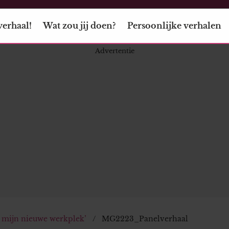
verhaal!
Wat zou jij doen?
Persoonlijke verhalen
p mijn nieuwe werkplek’
MG2223_Panelverhaal