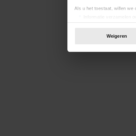
Als u het toestaat, willen we
Informatie verzamelen ov
Uw apparaat identificere
Lees meer over hoe uw perso
Weigeren
toestemming op elk moment wi
We gebruiken cookies om cont
websiteverkeer te analyseren
media, adverteren en analys
verstrekt of die ze hebben v
onze website blijft gebruiken.