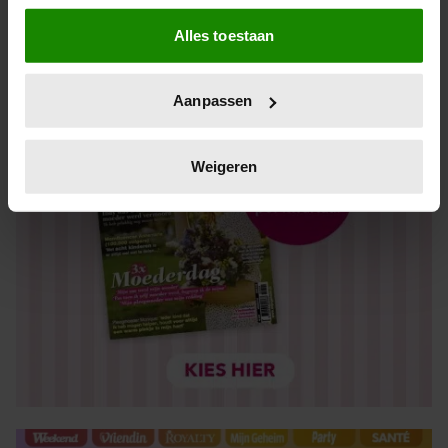
Als u het toestaat, willen we ook graag:
Alles toestaan
Informatie verzamelen over uw geografische locatie,
die tot een paar meter nauwkeurig kan zijn
Uw apparaat identificeren door het actief te scannen
Aanpassen
op specifieke eigenschappen (fingerprinting)
Lees meer over hoe uw persoonlijke gegevens worden
verwerkt en stel uw voorkeuren in het
detailgedeelte
in.
Weigeren
U kunt uw toestemming op elk moment wijzigen of
intrekken in de Cookieverklaring.
We gebruiken cookies om content en advertenties te
personaliseren, om functies voor social media te bieden
en om ons websiteverkeer te analyseren. Ook delen we
informatie over uw gebruik van onze site met onze
partners voor social media, adverteren en analyse. Deze
partners kunnen deze gegevens combineren met andere
informatie die u aan ze heeft verstrekt of die ze hebben
verzameld op basis van uw gebruik van hun services. U