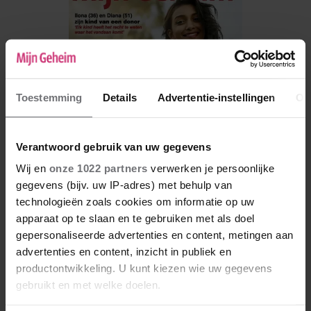
Toestemming
Details
Advertentie-instellingen
Ov
Verantwoord gebruik van uw gegevens
Wij en
onze 1022 partners
verwerken je persoonlijke
gegevens (bijv. uw IP-adres) met behulp van
technologieën zoals cookies om informatie op uw
De nieuwe Mijn Geheim ligt nu in de winkel
apparaat op te slaan en te gebruiken met als doel
Abonneren
gepersonaliseerde advertenties en content, metingen aan
advertenties en content, inzicht in publiek en
Digitaal lezen
productontwikkeling. U kunt kiezen wie uw gegevens
gebruikt en met welke doelen.
Los kopen