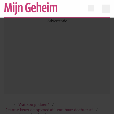
Wat zou jij doen?
Jeanne keurt de opvoedstijl van haar dochter af