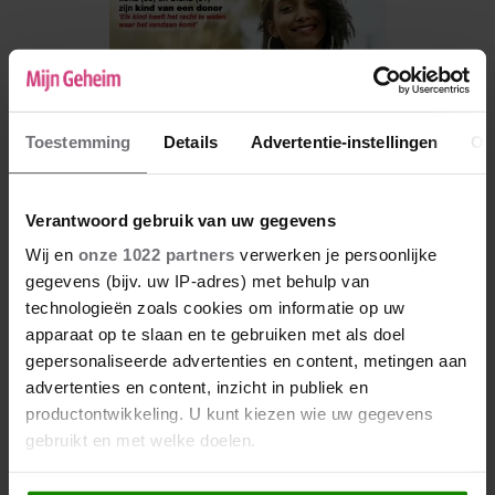
Toestemming
Details
Advertentie-instellingen
Ov
Verantwoord gebruik van uw gegevens
Wij en
onze 1022 partners
verwerken je persoonlijke
gegevens (bijv. uw IP-adres) met behulp van
De nieuwe Mijn Geheim ligt nu in de winkel
technologieën zoals cookies om informatie op uw
apparaat op te slaan en te gebruiken met als doel
Abonneren
gepersonaliseerde advertenties en content, metingen aan
Digitaal lezen
advertenties en content, inzicht in publiek en
productontwikkeling. U kunt kiezen wie uw gegevens
Los kopen
gebruikt en met welke doelen.
Als u het toestaat, willen we ook graag: