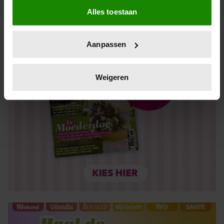
Alles toestaan
Informatie verzamelen over uw geografische locatie,
die tot een paar meter nauwkeurig kan zijn
Uw apparaat identificeren door het actief te scannen
Aanpassen
op specifieke eigenschappen (fingerprinting)
Lees meer over hoe uw persoonlijke gegevens worden
verwerkt en stel uw voorkeuren in het
detailgedeelte
in.
Weigeren
U kunt uw toestemming op elk moment wijzigen of
intrekken in de Cookieverklaring.
We gebruiken cookies om content en advertenties te
personaliseren, om functies voor social media te bieden
en om ons websiteverkeer te analyseren. Ook delen we
informatie over uw gebruik van onze site met onze
partners voor social media, adverteren en analyse. Deze
partners kunnen deze gegevens combineren met andere
informatie die u aan ze heeft verstrekt of die ze hebben
verzameld op basis van uw gebruik van hun services. U
gaat akkoord met onze cookies als u onze website blijft