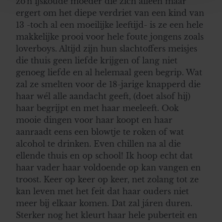
zo'n ijskoude moeder die zich alleen maar
en om ons websiteverkeer te analyseren. Ook delen we
ergert om het diepe verdriet van een kind van
informatie over uw gebruik van onze site met onze
13 -toch al een moeilijke leeftijd- is ze een hele
partners voor social media, adverteren en analyse. Deze
makkelijke prooi voor hele foute jongens zoals
partners kunnen deze gegevens combineren met andere
loverboys. Altijd zijn hun slachtoffers meisjes
informatie die u aan ze heeft verstrekt of die ze hebben
die thuis geen liefde krijgen of lang niet
verzameld op basis van uw gebruik van hun services. U
genoeg liefde en al helemaal geen begrip. Wat
gaat akkoord met onze cookies als u onze website blijft
zal ze smelten voor de 18-jarige knapperd die
gebruiken.
haar wél alle aandacht geeft, (doet alsof hij)
haar begrijpt en met haar meeleeft. Ook
mooie dingen voor haar koopt en haar
aanraadt eens een blowtje te roken of wat
alcohol te drinken. Even chillen na al die
ellende thuis en op school! Ik hoop echt dat
haar vader haar voldoende op kan vangen en
troost. Keer op keer op keer, net zolang tot ze
kan leven met het feit dat haar ouders niet
meer bij elkaar komen. Dat zal járen duren.
Sterker nog het kleurt haar hele puberteit en