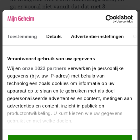
ga er vooral niet vanuit dat dat met 3
maanden is zoals veel mensen zeggen, dan kan
het achteraf ook alleen maar meevallen. En
verder zou ik alle hulp aan blijven nemen, en
afwisselen. Heel veel sterkte!!
Toestemming
Details
Advertentie-instellingen
Ov
Bloemetje
Verantwoord gebruik van uw gegevens
25-08-2017 06:05
Wij en
onze 1022 partners
verwerken je persoonlijke
gegevens (bijv. uw IP-adres) met behulp van
Ik zou je adviseren om een magnetiseur of
technologieën zoals cookies om informatie op uw
paranormaal genezer om raad te vragen. Een
apparaat op te slaan en te gebruiken met als doel
kindje huilt vaak niet voor niets. Osteopaat
gepersonaliseerde advertenties en content, metingen aan
kan misschien ook eens kijken of er werveltjes
advertenties en content, inzicht in publiek en
verkeerd zitten. Blijf er niet mee rondlopen en
productontwikkeling. U kunt kiezen wie uw gegevens
probeer met hulp van vrienden of familie
gebruikt en met welke doelen.
even pauze voor jezelf te nemen door de kids
even uit te besteden en een paar dagen met je
Als u het toestaat, willen we ook graag:
man bij te tanken.