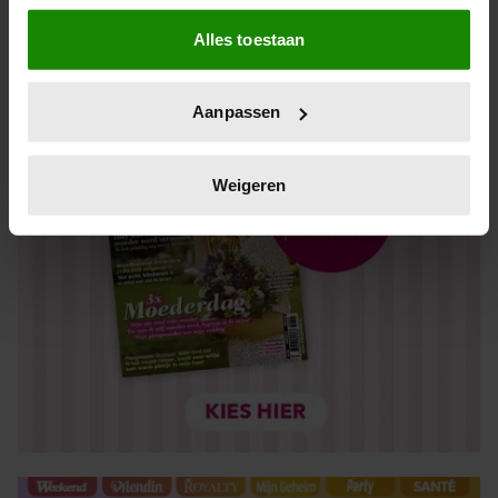
Als u het toestaat, willen we ook graag:
Alles toestaan
Informatie verzamelen over uw geografische locatie,
die tot een paar meter nauwkeurig kan zijn
Uw apparaat identificeren door het actief te scannen
Aanpassen
op specifieke eigenschappen (fingerprinting)
Lees meer over hoe uw persoonlijke gegevens worden
verwerkt en stel uw voorkeuren in het
detailgedeelte
in.
Weigeren
U kunt uw toestemming op elk moment wijzigen of
intrekken in de Cookieverklaring.
We gebruiken cookies om content en advertenties te
personaliseren, om functies voor social media te bieden
en om ons websiteverkeer te analyseren. Ook delen we
informatie over uw gebruik van onze site met onze
partners voor social media, adverteren en analyse. Deze
partners kunnen deze gegevens combineren met andere
informatie die u aan ze heeft verstrekt of die ze hebben
verzameld op basis van uw gebruik van hun services. U