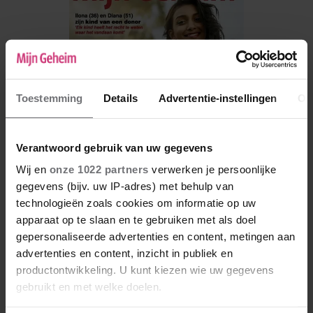
Toestemming
Details
Advertentie-instellingen
Ov
Verantwoord gebruik van uw gegevens
Wij en
onze 1022 partners
verwerken je persoonlijke
gegevens (bijv. uw IP-adres) met behulp van
technologieën zoals cookies om informatie op uw
De nieuwe Mijn Geheim ligt nu in de winkel
apparaat op te slaan en te gebruiken met als doel
Abonneren
gepersonaliseerde advertenties en content, metingen aan
advertenties en content, inzicht in publiek en
Digitaal lezen
productontwikkeling. U kunt kiezen wie uw gegevens
gebruikt en met welke doelen.
Los kopen