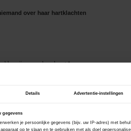
niemand over haar hartklachten
 velden zijn gemarkeerd met
*
Details
Advertentie-instellingen
worden gebruikt door de redactie om
w gegevens
erwerken je persoonlijke gegevens (bijv. uw IP-adres) met behul
apparaat op te slaan en te gebruiken met als doel gepersonalise