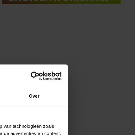
Over
p van technologieën zoals
erde advertenties en content,