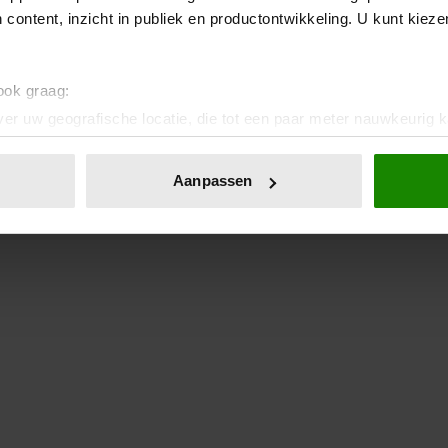
 content, inzicht in publiek en productontwikkeling. U kunt kiez
 ook graag:
er uw geografische locatie, die tot een paar meter nauwkeurig k
n door het actief te scannen op specifieke eigenschappen (fingerp
onlijke gegevens worden verwerkt en stel uw voorkeuren in he
Aanpassen
jzigen of intrekken in de Cookieverklaring.
ent en advertenties te personaliseren, om functies voor social
. Ook delen we informatie over uw gebruik van onze site met on
e. Deze partners kunnen deze gegevens combineren met andere i
erzameld op basis van uw gebruik van hun services. U gaat akk