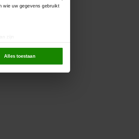
en wie uw gegevens gebruikt
an zijn
rinting)
t
detailgedeelte
in. U kunt uw
Alles toestaan
 media te bieden en om ons
ze partners voor social
nformatie die u aan ze heeft
oord met onze cookies als u