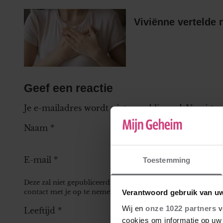
Viviënne vertelde 
Geef een reactie
Je e-mailadres wordt niet gepubliceerd.
Vereiste
Naam
*
E-mail
*
Toestemming
Deze zal niet gepubliceerd worden bij je reactie, maar kan 
contact met je op te nemen.
Verantwoord gebruik van u
Wij en
onze 1022 partners
v
Leeftijd
*
cookies om informatie op uw 