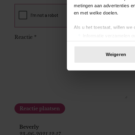
metingen aan advertenties en
en met welke doelen.
Als u het toestaat, willen we
Informatie verzamelen ov
Reactie
*
Uw apparaat identificere
Lees meer over hoe uw perso
Weigeren
toestemming op elk moment wi
We gebruiken cookies om cont
websiteverkeer te analyseren
media, adverteren en analys
verstrekt of die ze hebben v
onze website blijft gebruiken.
Beverly
23-06-2021 12:17