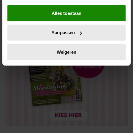
Als u het toestaat, willen we ook graag:
Alles toestaan
Informatie verzamelen over uw geografische locatie,
die tot een paar meter nauwkeurig kan zijn
Uw apparaat identificeren door het actief te scannen
Aanpassen
op specifieke eigenschappen (fingerprinting)
Lees meer over hoe uw persoonlijke gegevens worden
verwerkt en stel uw voorkeuren in het
detailgedeelte
in.
Weigeren
U kunt uw toestemming op elk moment wijzigen of
intrekken in de Cookieverklaring.
We gebruiken cookies om content en advertenties te
personaliseren, om functies voor social media te bieden
en om ons websiteverkeer te analyseren. Ook delen we
informatie over uw gebruik van onze site met onze
partners voor social media, adverteren en analyse. Deze
partners kunnen deze gegevens combineren met andere
informatie die u aan ze heeft verstrekt of die ze hebben
verzameld op basis van uw gebruik van hun services. U