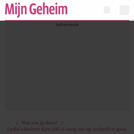
Wat zou jij doen?
Lydia’s dochter Kim (26) is bang om op zichzelf te gaan