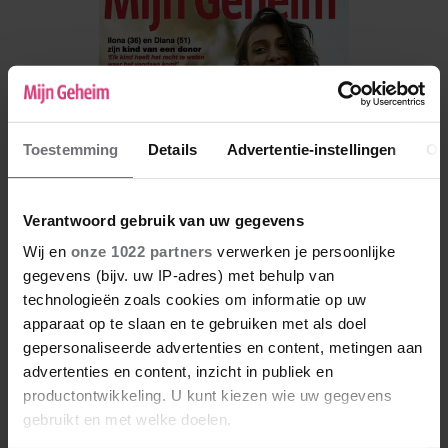
Toestemming
Details
Advertentie-instellingen
Ov
Verantwoord gebruik van uw gegevens
Wij en
onze 1022 partners
verwerken je persoonlijke
gegevens (bijv. uw IP-adres) met behulp van
technologieën zoals cookies om informatie op uw
De nieuwe Mijn Geheim ligt nu in de winkel
apparaat op te slaan en te gebruiken met als doel
Abonneren
gepersonaliseerde advertenties en content, metingen aan
advertenties en content, inzicht in publiek en
Digitaal lezen
productontwikkeling. U kunt kiezen wie uw gegevens
gebruikt en met welke doelen.
Los kopen