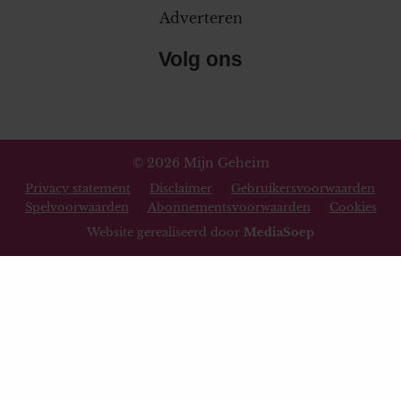
Adverteren
Volg ons
© 2026 Mijn Geheim
Privacy statement
Disclaimer
Gebruikersvoorwaarden
Spelvoorwaarden
Abonnementsvoorwaarden
Cookies
Website gerealiseerd door
MediaSoep