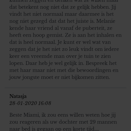
partners kunnen deze gegevens combineren met andere
dat betekent nog niet dat ze gelijk hebben. Jij
informatie die u aan ze heeft verstrekt of die ze hebben
vindt het niet normaal maar daarmee is het
verzameld op basis van uw gebruik van hun services. U
nog niet gezegd dat dat het juiste is. Melanie
gaat akkoord met onze cookies als u onze website blijft
kende haar vriend al vanaf de puberteit, ze
gebruiken.
heeft een hoop gemist. Ze is aan het inhalen en
dat is heel normaal. Je kunt er wel wat van
zeggen dat je het niet zo leuk vindt om iedere
keer een vreemde man over je tuin te zien
lopen. Daar heb je wel gelijk in. Bespreek het
met haar maar niet met die bewoordingen en
jouw jongste moet er niet bijkomen zitten.
Natasja
28-01-2020 16:08
Beste Miami, ik zou eens willen weten hoe jij
zou reageren als uw dochter met 29 mannen
naar bed is gegaan op een korte tijd....