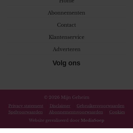
Home
Abonnementen
Contact
Klantenservice
Adverteren
Volg ons
© 2026 Mijn Geheim
Privacy statement
Disclaimer
Gebruikersvoorwaarden
Spelvoorwaarden
Abonnementsvoorwaarden
Cookies
Website gerealiseerd door
MediaSoep