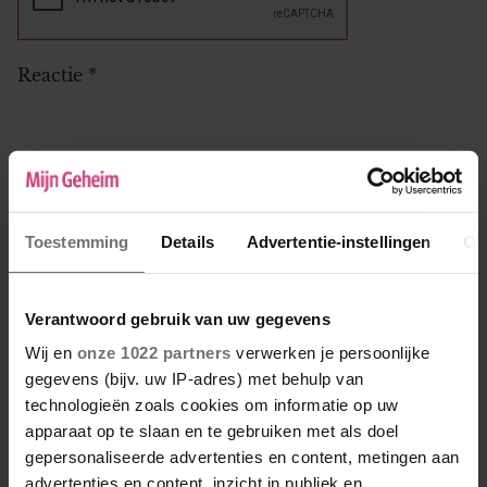
Reactie
*
Toestemming
Details
Advertentie-instellingen
Ov
Verantwoord gebruik van uw gegevens
Wij en
onze 1022 partners
verwerken je persoonlijke
gegevens (bijv. uw IP-adres) met behulp van
Natasja
technologieën zoals cookies om informatie op uw
28-01-2020 15:43
apparaat op te slaan en te gebruiken met als doel
gepersonaliseerde advertenties en content, metingen aan
Ja wat kan je hier opzeggen, niet zoveel, ze is
advertenties en content, inzicht in publiek en