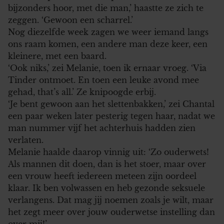
bijzonders hoor, met die man,’ haastte ze zich te
zeggen. ‘Gewoon een scharrel.’
Nog diezelfde week zagen we weer iemand langs
ons raam komen, een andere man deze keer, een
kleinere, met een baard.
‘Ook niks,’ zei Melanie, toen ik ernaar vroeg. ‘Via
Tinder ontmoet. En toen een leuke avond mee
gehad, that’s all.’ Ze knipoogde erbij.
‘Je bent gewoon aan het slettenbakken,’ zei Chantal
een paar weken later pesterig tegen haar, nadat we
man nummer vijf het achterhuis hadden zien
verlaten.
Melanie haalde daarop vinnig uit: ‘Zo ouderwets!
Als mannen dit doen, dan is het stoer, maar over
een vrouw heeft iedereen meteen zijn oordeel
klaar. Ik ben volwassen en heb gezonde seksuele
verlangens. Dat mag jij noemen zoals je wilt, maar
het zegt meer over jouw ouderwetse instelling dan
over mij!’