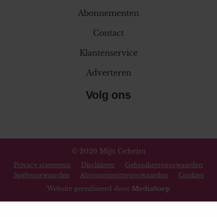
Abonnementen
Contact
Klantenservice
Adverteren
Volg ons
© 2026 Mijn Geheim
Privacy statement
Disclaimer
Gebruikersvoorwaarden
Spelvoorwaarden
Abonnementsvoorwaarden
Cookies
Website gerealiseerd door
MediaSoep