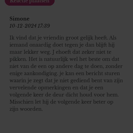
informatie die u aan ze heeft verstrekt of die ze hebben
verzameld op basis van uw gebruik van hun services. U
gaat akkoord met onze cookies als u onze website blijft
Simone
gebruiken.
10-12-2024 17:39
Ik vind dat je vriendin groot gelijk heeft. Als
iemand onaardig doet tegen je dan blijft hij
maar lekker weg. J ehoeft dat zeker niet te
pikken. Het is natuurlijk wel het beste om dat
niet van de een op andere dag te doen, zonder
enige aankondiging. je kan een bericht sturen
waarin je zegt dat je niet gediend bent van zijn
vervelende opmerkingen en dat je een
volgende keer de deur dicht houd voor hem.
Misschien let hij de volgende keer beter op
zijn woorden.