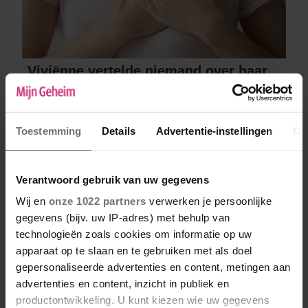
Viviënne vertelde niemand over haar
hartklachten
Toestemming
Details
Advertentie-instellingen
Ov
Geef een reactie
Verantwoord gebruik van uw gegevens
Je e-mailadres wordt niet gepubliceerd.
Vereiste
velden zijn gemarkeerd met
*
Wij en
onze 1022 partners
verwerken je persoonlijke
gegevens (bijv. uw IP-adres) met behulp van
Naam
*
technologieën zoals cookies om informatie op uw
apparaat op te slaan en te gebruiken met als doel
gepersonaliseerde advertenties en content, metingen aan
E-mail
*
advertenties en content, inzicht in publiek en
productontwikkeling. U kunt kiezen wie uw gegevens
Deze zal niet gepubliceerd worden bij je reactie, maar kan