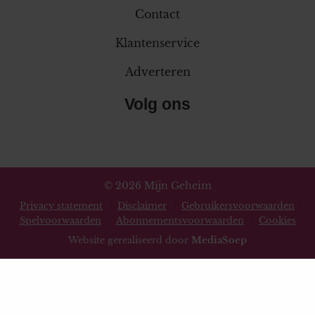
Contact
Klantenservice
Adverteren
Volg ons
© 2026 Mijn Geheim
Privacy statement
Disclaimer
Gebruikersvoorwaarden
Spelvoorwaarden
Abonnementsvoorwaarden
Cookies
Website gerealiseerd door
MediaSoep