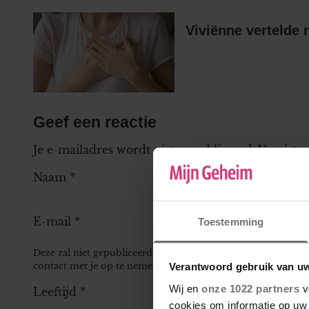
Viviënne vertelde 
Geef een reactie
Je e-mailadres wordt niet gepubliceerd.
Vereiste
Naam
*
E-mail
*
Toestemming
Deze zal niet gepubliceerd worden bij je reactie, maar kan 
contact met je op te nemen.
Verantwoord gebruik van u
Wij en
onze 1022 partners
v
Leeftijd
*
cookies om informatie op uw 