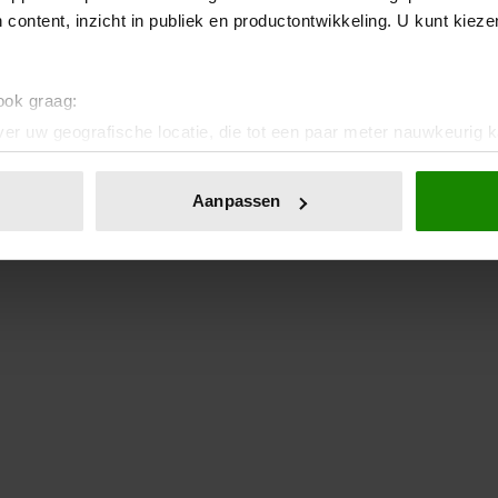
 content, inzicht in publiek en productontwikkeling. U kunt kiez
 ook graag:
er uw geografische locatie, die tot een paar meter nauwkeurig k
n door het actief te scannen op specifieke eigenschappen (fingerp
onlijke gegevens worden verwerkt en stel uw voorkeuren in he
Aanpassen
jzigen of intrekken in de Cookieverklaring.
ent en advertenties te personaliseren, om functies voor social
. Ook delen we informatie over uw gebruik van onze site met on
e. Deze partners kunnen deze gegevens combineren met andere i
erzameld op basis van uw gebruik van hun services. U gaat akk