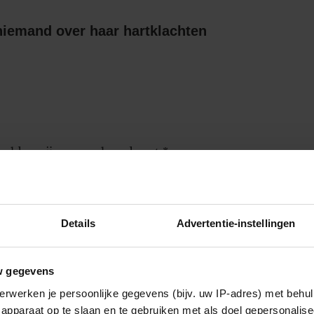
niemand over haar hartklachten
 velden zijn gemarkeerd met
*
Details
Advertentie-instellingen
worden gebruikt door de redactie om
w gegevens
erwerken je persoonlijke gegevens (bijv. uw IP-adres) met behul
apparaat op te slaan en te gebruiken met als doel gepersonalise