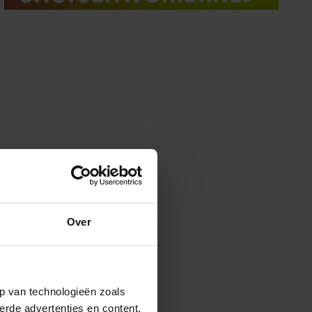
Over
p van technologieën zoals
erde advertenties en content,