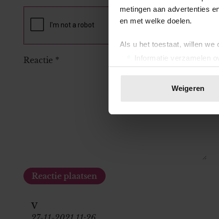
metingen aan advertenties en
en met welke doelen.
Als u het toestaat, willen we
Informatie verzamelen ov
Reactie
*
Uw apparaat identificere
Lees meer over hoe uw perso
Weigeren
toestemming op elk moment wi
We gebruiken cookies om cont
websiteverkeer te analyseren
media, adverteren en analys
verstrekt of die ze hebben v
onze website blijft gebruiken.
V
27-11-2021 11:26