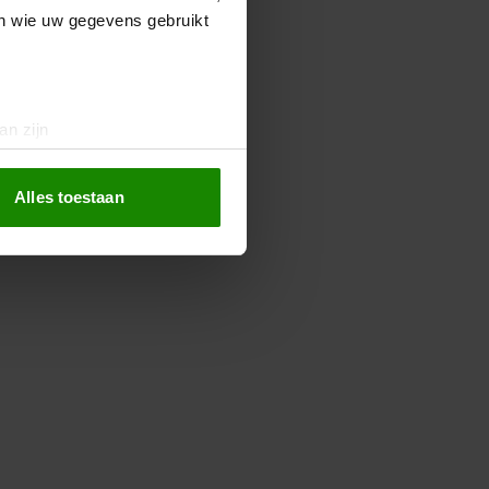
en wie uw gegevens gebruikt
an zijn
rinting)
t
detailgedeelte
in. U kunt uw
Alles toestaan
 media te bieden en om ons
ze partners voor social
nformatie die u aan ze heeft
oord met onze cookies als u