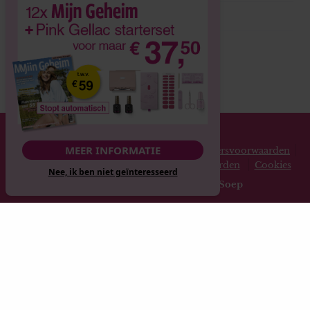
Adverteren
Volg ons
© 2026 Mijn Geheim
MEER INFORMATIE
Privacy statement
Disclaimer
Gebruikersvoorwaarden
Spelvoorwaarden
Abonnementsvoorwaarden
Cookies
Nee, ik ben niet geïnteresseerd
Website gerealiseerd door
MediaSoep