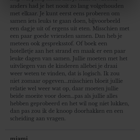
anders had je het nooit zo lang volgehouden
met elkaar. Je kunt eerst eens proberen om
We gebruiken cookies om content en advertenties te
samen iets leuks te gaan doen, bijvoorbeeld
personaliseren, om functies voor social media te bieden
een dagje uit of ergens uit eten. Misschien met
en om ons websiteverkeer te analyseren. Ook delen we
een paar goede vrienden samen. Dan heb je
informatie over uw gebruik van onze site met onze
meteen ook gespreksstof. Of boek een
partners voor social media, adverteren en analyse. Deze
hotelletje aan het strand en maak er een paar
partners kunnen deze gegevens combineren met andere
leuke dagen van samen. Jullie moeten met het
informatie die u aan ze heeft verstrekt of die ze hebben
uitvliegen van de kinderen allebei je draai
verzameld op basis van uw gebruik van hun services. U
weer weten te vinden, dat is logisch. Ik zou
gaat akkoord met onze cookies als u onze website blijft
niet zomaar opgeven...misschien bloeit jullie
gebruiken.
relatie wel weer wat op, daar moeten jullie
beide moeite voor doen...pas als jullie alles
hebben geprobeerd en het wil nog niet lukken,
dan pas zou ik de knoop doorhakken en een
scheiding aan vragen.
miami