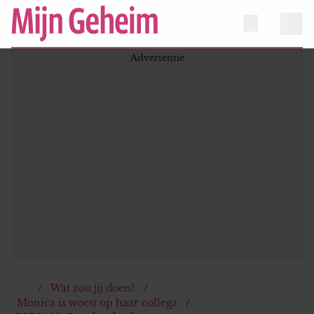
Wat zou jij doen?
Monica is woest op haar collega