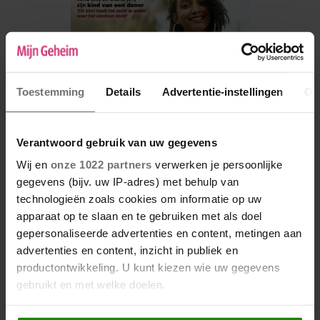
Toestemming
Details
Advertentie-instellingen
Ov
Verantwoord gebruik van uw gegevens
Wij en
onze 1022 partners
verwerken je persoonlijke
gegevens (bijv. uw IP-adres) met behulp van
De nieuwe Mijn Geheim ligt nu in de winkel
technologieën zoals cookies om informatie op uw
apparaat op te slaan en te gebruiken met als doel
Abonneren
gepersonaliseerde advertenties en content, metingen aan
Digitaal lezen
advertenties en content, inzicht in publiek en
productontwikkeling. U kunt kiezen wie uw gegevens
Los kopen
gebruikt en met welke doelen.
Als u het toestaat, willen we ook graag: