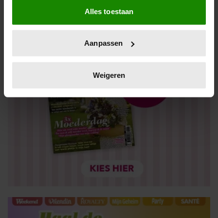
Alles toestaan
Informatie verzamelen over uw geografische locatie,
die tot een paar meter nauwkeurig kan zijn
Uw apparaat identificeren door het actief te scannen
Aanpassen
op specifieke eigenschappen (fingerprinting)
Lees meer over hoe uw persoonlijke gegevens worden
verwerkt en stel uw voorkeuren in het
detailgedeelte
in.
Weigeren
U kunt uw toestemming op elk moment wijzigen of
intrekken in de Cookieverklaring.
We gebruiken cookies om content en advertenties te
personaliseren, om functies voor social media te bieden
en om ons websiteverkeer te analyseren. Ook delen we
informatie over uw gebruik van onze site met onze
partners voor social media, adverteren en analyse. Deze
partners kunnen deze gegevens combineren met andere
informatie die u aan ze heeft verstrekt of die ze hebben
verzameld op basis van uw gebruik van hun services. U
gaat akkoord met onze cookies als u onze website blijft